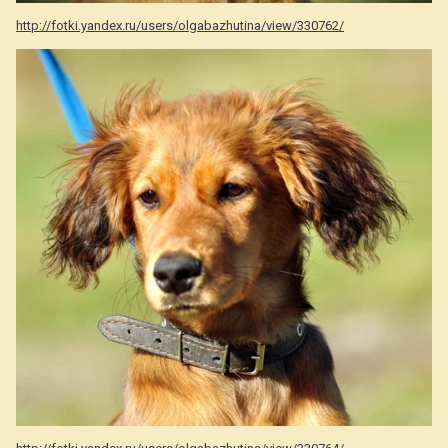
http://fotki.yandex.ru/users/olgabazhutina/view/330762/