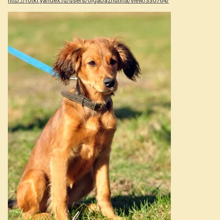
http://fotki.yandex.ru/users/olgabazhutina/view/330764/