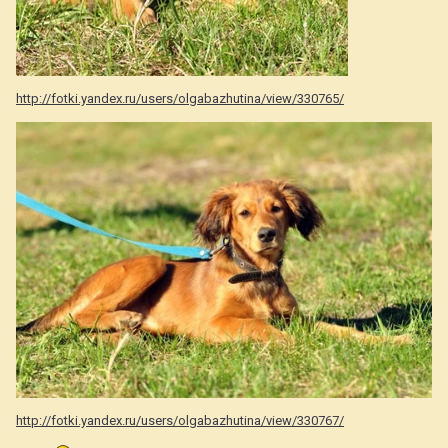
http://fotki.yandex.ru/users/olgabazhutina/view/330765/
http://fotki.yandex.ru/users/olgabazhutina/view/330767/