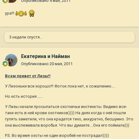
Опубликовано
4 мая, 2011
ура!!!
3 недели спустя...
Екатерина и Найман
Опубликовано
20 мая, 2011
Всем привет от Лизы!!
У Лизоньки все хорошо!!! Фоток пока нет, к сожалению....
Но есть история.......
У Лизы начали просыпаться охотничьи инстинкты. Видимо все-
таки есть в ней крови охотников)))) На днях когда с ней пошли
гулять заметили, что она крадется тихо, аккуратно, бесшумно. Это
она выслеживала воробья. Что вы думаете....Она его поймала)))
P.S. Во время охоты не один воробей не пострадал))))