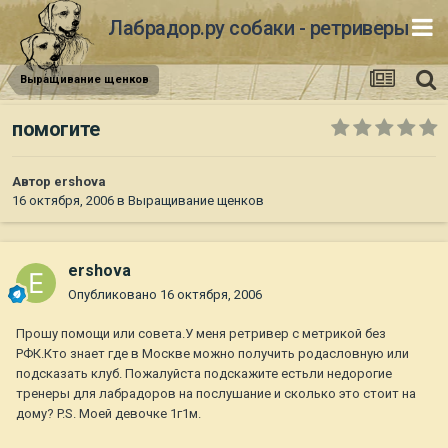
Лабрадор.ру собаки - ретриверы
Выращивание щенков
помогите
Автор
ershova
16 октября, 2006
в
Выращивание щенков
ershova
Опубликовано
16 октября, 2006
Прошу помощи или совета.У меня ретривер с метрикой без
РФК.Кто знает где в Москве можно получить родасловную или
подсказать клуб. Пожалуйста подскажите естьли недорогие
тренеры для лабрадоров на послушание и сколько это стоит на
дому? P.S. Моей девочке 1г1м.