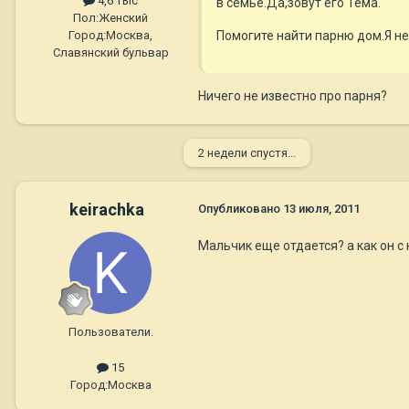
4,6 тыс
в семье.Да,зовут его Тёма.
Пол:
Женский
Помогите найти парню дом.Я не 
Город:
Москва,
Славянский бульвар
Ничего не известно про парня?
2 недели спустя...
keirachka
Опубликовано
13 июля, 2011
Мальчик еще отдается? а как он 
Пользователи.
15
Город:
Москва