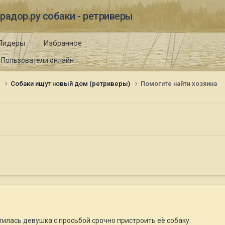
радор.ру собаки - ретриверы
Лидеры
Избранное
Пользователи онлайн
и
Собаки ищут новый дом (ретриверы)
Помогите найти хозяина
тилась девушка с просьбой срочно пристроить её собаку.