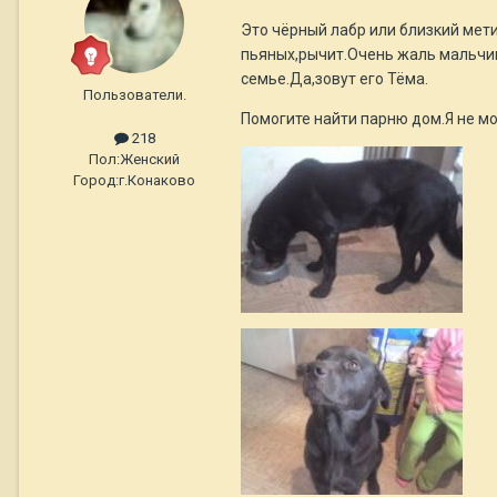
Это чёрный лабр или близкий мети
пьяных,рычит.Очень жаль мальчишк
семье.Да,зовут его Тёма.
Пользователи.
Помогите найти парню дом.Я не мог
218
Пол:
Женский
Город:
г.Конаково