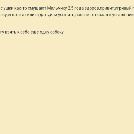
с,ушки как-то смущают.Мальчику 2,5 года,здоров,привит,игривый 
у,его хотят или отдать,или усыпить,наш вет отказал в усыплении 
у взять к себе ещё одну собаку.