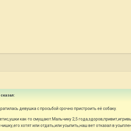
_ сказал:
братилась девушка с просьбой срочно пристроить её собаку.
етис,ушки как-то смущают.Мальчику 2,5 года,здоров,привит,игрив
ишку,его хотят или отдать,или усыпить,наш вет отказал в усыплен