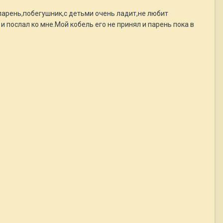
парень,побегушник,с детьми очень ладит,не любит
и послал ко мне.Мой кобель его не принял и парень пока в