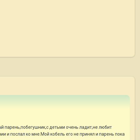
ый парень,побегушник,с детьми очень ладит,не любит
ии и послал ко мне.Мой кобель его не принял и парень пока