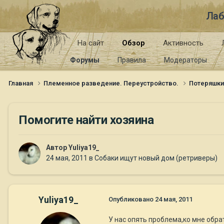
Лаб
На сайт
Обзор
Активность
Форумы
Правила
Модераторы
Главная
Племенное разведение. Переустройство.
Потеряшк
Помогите найти хозяина
Автор
Yuliya19_
24 мая, 2011
в
Собаки ищут новый дом (ретриверы)
Yuliya19_
Опубликовано
24 мая, 2011
У нас опять проблема,ко мне обра