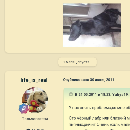
1 месяц спустя...
life_is_real
Опубликовано
30 июня, 2011
В 24.05.2011 в 18:23, Yuliya19
У нас опять проблема,ко мне о
Это чёрный лабр или близкий м
Пользователи.
пьяных,рычит.Очень жаль мальч