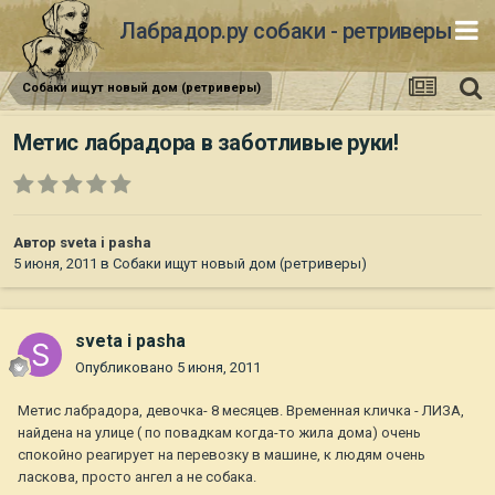
Лабрадор.ру собаки - ретриверы
Собаки ищут новый дом (ретриверы)
Метис лабрадора в заботливые руки!
Автор
sveta i pasha
5 июня, 2011
в
Собаки ищут новый дом (ретриверы)
sveta i pasha
Опубликовано
5 июня, 2011
Метис лабрадора, девочка- 8 месяцев. Временная кличка - ЛИЗА,
найдена на улице ( по повадкам когда-то жила дома) очень
спокойно реагирует на перевозку в машине, к людям очень
ласкова, просто ангел а не собака.