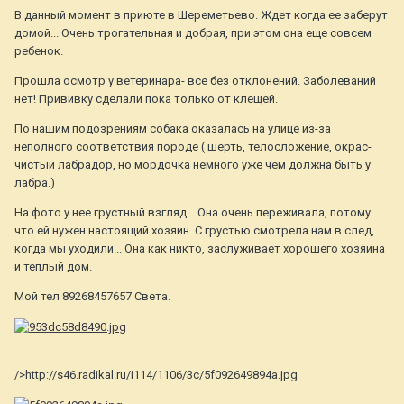
В данный момент в приюте в Шереметьево. Ждет когда ее заберут
домой... Очень трогательная и добрая, при этом она еще совсем
ребенок.
Прошла осмотр у ветеринара- все без отклонений. Заболеваний
нет! Прививку сделали пока только от клещей.
По нашим подозрениям собака оказалась на улице из-за
неполного соответствия породе ( шерть, телосложение, окрас-
чистый лабрадор, но мордочка немного уже чем должна быть у
лабра.)
На фото у нее грустный взгляд... Она очень переживала, потому
что ей нужен настоящий хозяин. С грустью смотрела нам в след,
когда мы уходили... Она как никто, заслуживает хорошего хозяина
и теплый дом.
Мой тел 89268457657 Света.
/>http://s46.radikal.ru/i114/1106/3c/5f092649894a.jpg