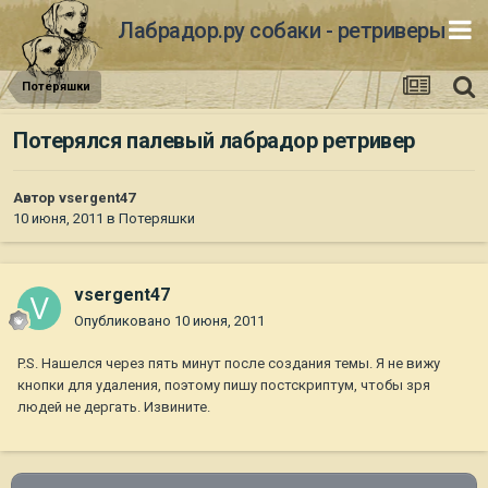
Лабрадор.ру собаки - ретриверы
Потеряшки
Потерялся палевый лабрадор ретривер
Автор
vsergent47
10 июня, 2011
в
Потеряшки
vsergent47
Опубликовано
10 июня, 2011
P.S. Нашелся через пять минут после создания темы. Я не вижу
кнопки для удаления, поэтому пишу постскриптум, чтобы зря
людей не дергать. Извините.