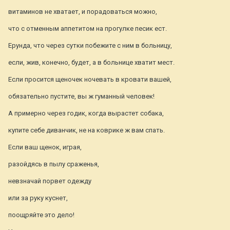
витаминов не хватает, и порадоваться можно,
что с отменным аппетитом на прогулке песик ест.
Ерунда, что через сутки побежите с ним в больницу,
если, жив, конечно, будет, а в больнице хватит мест.
Если просится щеночек ночевать в кровати вашей,
обязательно пустите, вы ж гуманный человек!
А примерно через годик, когда вырастет собака,
купите себе диванчик, не на коврике ж вам спать.
Если ваш щенок, играя,
разойдясь в пылу сраженья,
невзначай порвет одежду
или за руку куснет,
поощряйте это дело!