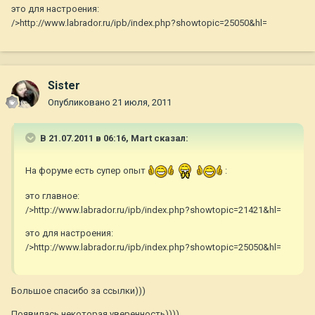
это для настроения:
/>http://www.labrador.ru/ipb/index.php?showtopic=25050&hl=
Sister
Опубликовано
21 июля, 2011
В 21.07.2011 в 06:16, Mart сказал:
На форуме есть супер опыт
:
это главное:
/>http://www.labrador.ru/ipb/index.php?showtopic=21421&hl=
это для настроения:
/>http://www.labrador.ru/ipb/index.php?showtopic=25050&hl=
Большое спасибо за ссылки)))
Появилась некоторая уверенность))))