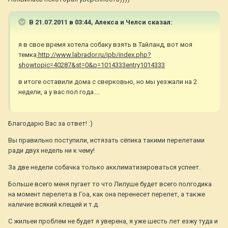
В 21.07.2011 в 03:44, Алекса и Челси сказал:
я в свое время хотела собаку взять в Тайланд, вот моя
темка
http://www.labrador.ru/ipb/index.php?
showtopic=40287&st=0&p=1014333entry1014333
в итоге оставили дома с сверковью, но мы уезжали на 2
недели, а у вас пол года....
Благодарю Вас за ответ! :)
Вы правильно поступили, истязать сёпика такими перелетами
ради двух недель ни к чему!
За две недели собачка только акклиматизироваться успеет.
Больше всего меня пугает то что Лилуше будет всего полгодика
на момент перелета в Гоа, как она перенесет перелет, а также
наличие всякий клещей и т.д.
С жильеи проблем не будет я уверена, я уже шесть лет езжу туда и