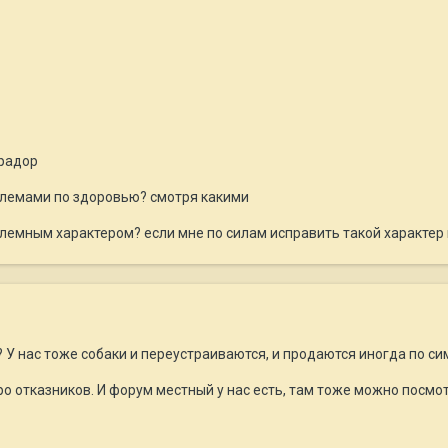
брадор
облемами по здоровью? смотря какими
облемным характером? если мне по силам исправить такой характер 
? У нас тоже собаки и переустраиваются, и продаются иногда по си
про отказников. И форум местный у нас есть, там тоже можно посмо