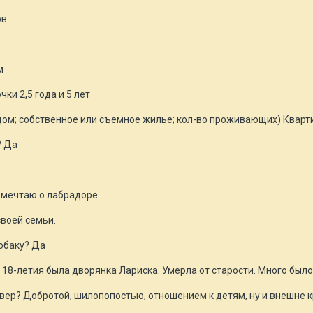
ов
м
чки 2,5 года и 5 лет
ом; собственное или съемное жилье; кол-во проживающих) Квартира
? Да
о мечтаю о лабрадоре
своей семьи.
собаку? Да
о 18-летия была дворянка Лариска. Умерла от старости. Много было
ивер? Добротой, шилопопостью, отношением к детям, ну и внешне 