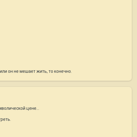
или он не мешает жить, то конечно.
мволической цене...
треть.