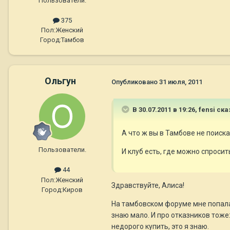
Пользователи.
375
Пол:
Женский
Город:
Тамбов
Ольгун
Опубликовано
31 июля, 2011
В 30.07.2011 в 19:26, fensi ска
А что ж вы в Тамбове не поиска
Пользователи.
И клуб есть, где можно спросит
44
Пол:
Женский
Здравствуйте, Алиса!
Город:
Киров
На тамбовском форуме мне попалас
знаю мало. И про отказников тоже
недорого купить, это я знаю.