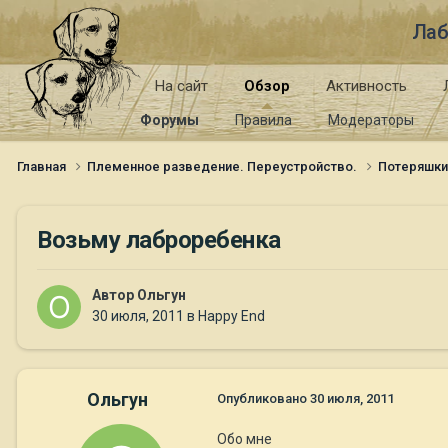
Лаб
На сайт
Обзор
Активность
Форумы
Правила
Модераторы
Главная
Племенное разведение. Переустройство.
Потеряшк
Возьму лаброребенка
Автор
Ольгун
30 июля, 2011
в
Happy End
Ольгун
Опубликовано
30 июля, 2011
Обо мне