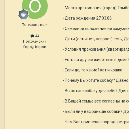
- Место проживания (город) Тамб
- Дата рождения 27.03.86
Пользователи.
- Семейное положение не замуже
44
- Дети (есть/нет; возраст) есть, До
Пол:
Женский
Город:
Киров
- Условия проживания (квартира/д
- Есть ли другие животные в доме
- Если да, то какие? кот и кошка
- Почему Вы хотите собаку? Давн
- Вы хотите собаку для себя? Для 
- В Вашей семье все согласны на 
- Были ли у вас раньше собаки? Д
- Чем Вас привлекла порода ретр