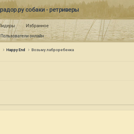
радор.ру собаки - ретриверы
Лидеры
Избранное
Пользователи онлайн
и
Happy End
Возьму лаброребенка