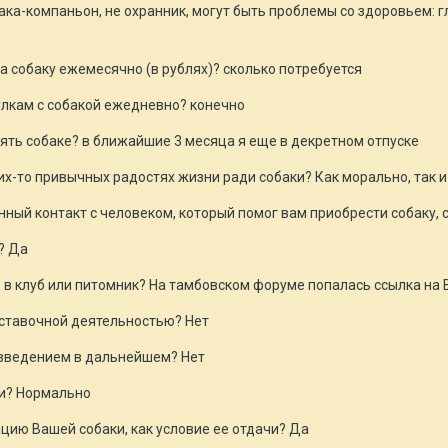
бака-компаньон, не охранник, могут быть проблемы со здоровьем: 
на собаку ежемесячно (в рублях)? сколько потребуется
улкам с собакой ежедневно? конечно
лять собаке? в ближайшие 3 месяца я еще в декретном отпуске
ких-то привычных радостях жизни ради собаки? Как морально, так и
ный контакт с человеком, который помог вам приобрести собаку, 
? Да
е в клуб или питомник? На тамбовском форуме попалась ссылка на 
ыставочной деятельностью? Нет
азведением в дальнейшем? Нет
ии? Нормально
ацию Вашей собаки, как условие ее отдачи? Да