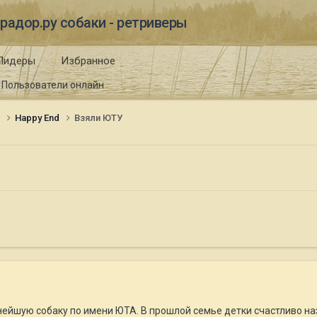
радор.ру собаки - ретриверы
Лидеры
Избранное
Пользователи онлайн
и
Happy End
Взяли ЮТУ
ейшую собаку по имени ЮТА. В прошлой семье детки счастливо на