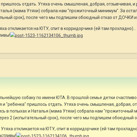
" пришлось отдать. Утяха очень смышленая, добрая, отзывчивая, и
аталья (мама Утяхи) собрала нам "прожиточный минимум". За оста
ельный срок), после чего мы подпишем обоюдный отказ от ДОЧКИ 
тяха откликается на ЮТУ, спит в корридорчике (ей там прохладн
ливы!
льнейшую собаку по имени ЮТА. В прошлой семье детки счастливо
я и "ребенка" пришлось отдать. Утяха очень смышленая, добрая, о
ись в попыхах и Наталья (мама Утяхи) собрала нам "прожиточный 
ерез 2 (испытательный срок), после чего мы подпишем обоюдный 
. Утяха откликается на ЮТУ, спит в корридорчике (ей там прохл
астливы!