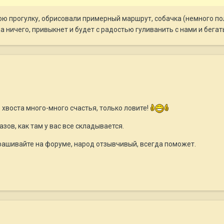
ю прогулку, обрисовали примерный маршрут, собачка (немного пол
а ничего, привыкнет и будет с радостью гуливанить с нами и бегат
 хвоста много-много счастья, только ловите!
зов, как там у вас все складывается.
прашивайте на форуме, народ отзывчивый, всегда поможет.