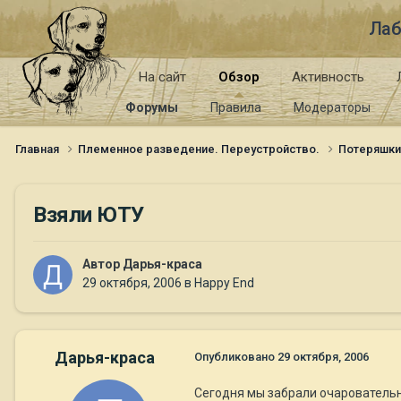
Лаб
На сайт
Обзор
Активность
Форумы
Правила
Модераторы
Главная
Племенное разведение. Переустройство.
Потеряшк
Взяли ЮТУ
Автор
Дарья-краса
29 октября, 2006
в
Happy End
Дарья-краса
Опубликовано
29 октября, 2006
Сегодня мы забрали очаровательн