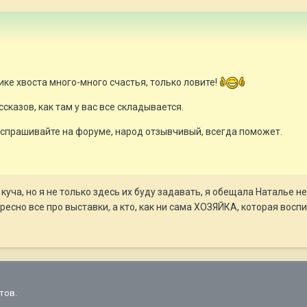
ике хвоста много-много счастья, только ловите!
сказов, как там у вас все складывается.
, спрашивайте на форуме, народ отзывчивый, всегда поможет.
куча, но я не только здесь их буду задавать, я обещала Наталье н
ресно все про выставки, а кто, как ни сама ХОЗЯЙКА, которая восп
тов.