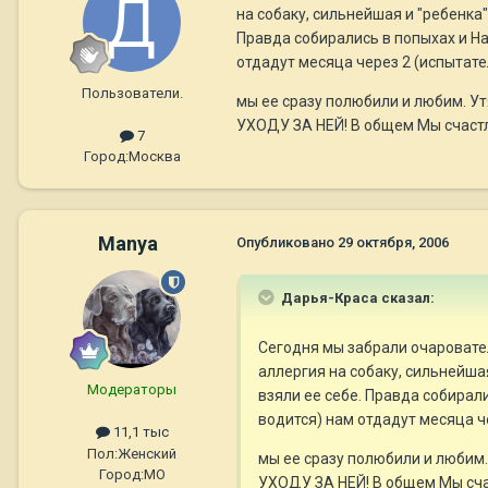
на собаку, сильнейшая и "ребенка
Правда собирались в попыхах и Н
отдадут месяца через 2 (испытат
Пользователи.
мы ее сразу полюбили и любим. У
УХОДУ ЗА НЕЙ! В общем Мы счаст
7
Город:
Москва
Manya
Опубликовано
29 октября, 2006
Дарья-Краса сказал:
Сегодня мы забрали очаровате
аллергия на собаку, сильнейша
Модераторы
взяли ее себе. Правда собирал
водится) нам отдадут месяца ч
11,1 тыс
Пол:
Женский
мы ее сразу полюбили и любим
Город:
МО
УХОДУ ЗА НЕЙ! В общем Мы сч