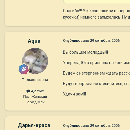
Спасибо!!! Уже совершили вечерню
кусочки) немного запыхалась. Ну д
Aqua
Опубликовано
29 октября, 2006
Вы большие молодцы!!!
Уверена, Юта принесла на кончике
Будем с нетерпением ждать расска
Пользователи.
Будут вопросы, не стесняйтесь, с
4,2 тыс
Удачи вам!!!
Пол:
Женский
Город:
Мск
Дарья-краса
Опубликовано
29 октября, 2006