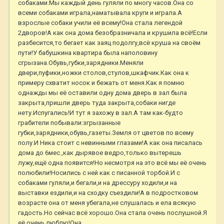
собаками.Мы каждый день гуляли по многу часов.Она со
всеми собаками играла,наматывала круги и играла.А
взрослые собаки учили её всему!Она стала легендой
2дворов!А как она дома безобразничала и крушила всё!Если
разбесится,то бегает как заяц подолгу,всё круша на своём
пути!У бабушкина квартира была наполовину
сгрызана.Обувь,губки,зарядники.Меняли
двери,пуфики,ножки столов,стулов,шкафчик.Как она к
примеру схватит носок и бежать от меня.Как я помню
однажды мы её оставили одну дома дверь в зал была
закрыта,пришли дверь туда закрыта,собаки нигде
нету.Испугались!И тут я захожу в зал.А там как-будто
грабители побывали:згрызанные
губки,зарядники,обувь,газеты.Земля от цветов по всему
полу.И Ника стоит с невинными глазами!А как она писалась
дома до 6мес.,как дырявое ведро,только вытерешь
лужу,ещё одна появится!Но несмотря на это всё мы её очень
полюбили!Носились с ней как с писанной торбой.И с
собаками гуляли,и бегали,и на дрессуру ходили,и на
выставки ездили,и на сходку съездили!А в подростковом
возрасте она от меня убегала,не слушалась и ела всякую
гадость.Но сейчас всё хорошо.Она стала очень послушной.Я
её очень люблю!Она