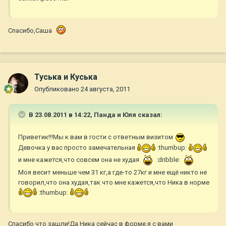
Спасибо,Саша
Туська и Куська
Опубликовано
24 августа, 2011
В 23.08.2011 в 14:22, Панда и Юля сказал:
Приветик!!!Мы к вам в гости с ответным визитом
Девочка у вас просто замечательная
:thumbup:
и мне кажется,что совсем она не худая
:dribble:
Моя весит меньше чем 31 кг,а где-то 27кг и мне ещё никто не
говорил,что она худая,так что мне кажется,что Ника в норме
:thumbup:
Спасибо что зашли!Да Ника сейчас в форме,я с вами