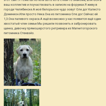
ваш коллектив и поучаствовать в записях на форумах.Я живу в
городе Челябинске.А моё белорысое чудо зовут Оле дог Калисто
Доминион.Или просто Ника.Она из питомника Оле дог.Сейчас ей
1,3.Она палевого окраса.А ещё возможно у нас появится ещё один
хвостатый член семьи.Мы решили позвонить и забронировать
щенка, девочку прямошерстого ретривера из Магнитогорского
питомника Стенвэйз.