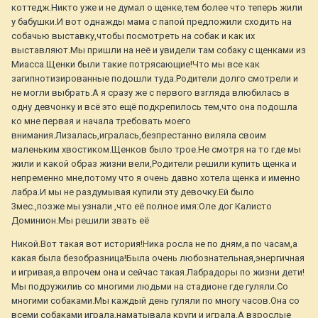
коттедж.Никто уже и не думал о щенке,тем более что теперь жили
у бабушки.И вот однажды мама с папой предложили сходить на
собачью выставку,чтобы посмотреть на собак и как их
выставляют.Мы пришли на неё и увидели там собаку с щенками из
Миасса.Щенки были такие потрясающие!Что мы все как
загипнотизированные подошли туда.Родители долго смотрели и
не могли выбрать.А я сразу же с первого взгляда влюбилась в
одну девчонку и всё это ещё подкрепилось тем,что она подошла
ко мне первая и начала требовать моего
внимания.Лизалась,игралась,безпрестанно виляла своим
маленьким хвостиком.Щенков было трое.Не смотря на то где мы
жили и какой образ жизни вели,Родители решили купить щенка и
непременно мне,потому что я очень давно хотела щенка и именно
лабра.И мы не раздумывая купили эту девочку.Ей было
3мес.,позже мы узнали ,что её полное имя:Оле дог Калисто
Доминион.Мы решили звать её
Никой.Вот такая вот история!Ника росла не по дням,а по часам,а
какая была безобразница!Была очень любознательная,энергичная
и игривая,а впрочем она и сейчас такая.Лабрадоры по жизни дети!
Мы подружилиь со многими людьми на стадионе где гуляли.Со
многими собаками.Мы каждый день гуляли по многу часов.Она со
всеми собаками играла,наматывала круги и играла.А взрослые