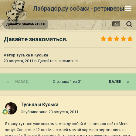
Лабрадор.ру собаки - ретриверы
Давайте знакомиться
Давайте знакомиться.
Автор
Туська и Куська
23 августа, 2011
в
Давайте знакомиться
НАЗАД
Страница 1 из 31
ДАЛЕЕ
Туська и Куська
Опубликовано
23 августа, 2011
Я вижу тут все уже знакомы между собой.А я новичок сайта.Меня
зовут Саша,мне 12 лет.Мы с моей мамой зарегестрировались на
этот сайт.Я тоже бы хотела быть хоть с кем-то знакома, влиться в