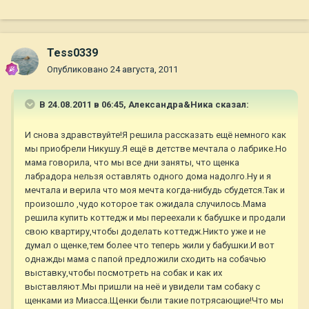
Tess0339
Опубликовано
24 августа, 2011
В 24.08.2011 в 06:45, Александра&Ника сказал:
И снова здравствуйте!Я решила рассказать ещё немного как
мы приобрели Никушу.Я ещё в детстве мечтала о лабрике.Но
мама говорила, что мы все дни заняты, что щенка
лабрадора нельзя оставлять одного дома надолго.Ну и я
мечтала и верила что моя мечта когда-нибудь сбудется.Так и
произошло ,чудо которое так ожидала случилось.Мама
решила купить коттедж и мы переехали к бабушке и продали
свою квартиру,чтобы доделать коттедж.Никто уже и не
думал о щенке,тем более что теперь жили у бабушки.И вот
однажды мама с папой предложили сходить на собачью
выставку,чтобы посмотреть на собак и как их
выставляют.Мы пришли на неё и увидели там собаку с
щенками из Миасса.Щенки были такие потрясающие!Что мы