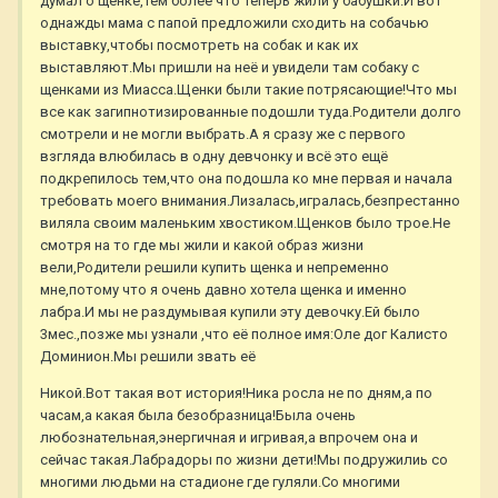
думал о щенке,тем более что теперь жили у бабушки.И вот
однажды мама с папой предложили сходить на собачью
выставку,чтобы посмотреть на собак и как их
выставляют.Мы пришли на неё и увидели там собаку с
щенками из Миасса.Щенки были такие потрясающие!Что мы
все как загипнотизированные подошли туда.Родители долго
смотрели и не могли выбрать.А я сразу же с первого
взгляда влюбилась в одну девчонку и всё это ещё
подкрепилось тем,что она подошла ко мне первая и начала
требовать моего внимания.Лизалась,игралась,безпрестанно
виляла своим маленьким хвостиком.Щенков было трое.Не
смотря на то где мы жили и какой образ жизни
вели,Родители решили купить щенка и непременно
мне,потому что я очень давно хотела щенка и именно
лабра.И мы не раздумывая купили эту девочку.Ей было
3мес.,позже мы узнали ,что её полное имя:Оле дог Калисто
Доминион.Мы решили звать её
Никой.Вот такая вот история!Ника росла не по дням,а по
часам,а какая была безобразница!Была очень
любознательная,энергичная и игривая,а впрочем она и
сейчас такая.Лабрадоры по жизни дети!Мы подружилиь со
многими людьми на стадионе где гуляли.Со многими