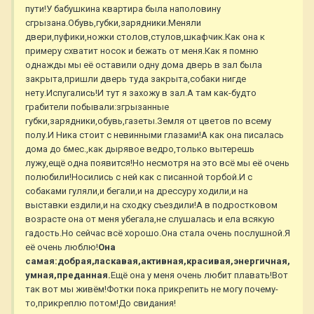
пути!У бабушкина квартира была наполовину
сгрызана.Обувь,губки,зарядники.Меняли
двери,пуфики,ножки столов,стулов,шкафчик.Как она к
примеру схватит носок и бежать от меня.Как я помню
однажды мы её оставили одну дома дверь в зал была
закрыта,пришли дверь туда закрыта,собаки нигде
нету.Испугались!И тут я захожу в зал.А там как-будто
грабители побывали:згрызанные
губки,зарядники,обувь,газеты.Земля от цветов по всему
полу.И Ника стоит с невинными глазами!А как она писалась
дома до 6мес.,как дырявое ведро,только вытерешь
лужу,ещё одна появится!Но несмотря на это всё мы её очень
полюбили!Носились с ней как с писанной торбой.И с
собаками гуляли,и бегали,и на дрессуру ходили,и на
выставки ездили,и на сходку съездили!А в подростковом
возрасте она от меня убегала,не слушалась и ела всякую
гадость.Но сейчас всё хорошо.Она стала очень послушной.Я
её очень люблю!
Она
самая:добрая,ласкавая,активная,красивая,энергичная,
умная,преданная.
Ещё она у меня очень любит плавать!Вот
так вот мы живём!Фотки пока прикрепить не могу почему-
то,прикреплю потом!До свидания!