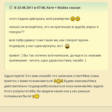
В 23.08.2011 в 07:08, Катя + Майла сказал:
оооч ладная девчушка, мой размерчик
сильно не волнуйтесь, это не критичная ж худоба, верно я
говорю??
мой лабродевка тоже такая же, как говорят врачи -
поджарая, у нас одни мускулы, вот
привет :) Вы так логично всё написали, да еще и со знаками
препинания - читать одно удовольствие, пасибо :)
Здраствуйте! Это вам спасибо что написали ответ!Мне очень
приятно с вами познакомиться!
Будем знакомы!Ника
действительно поджарая!Волноваться пока незачем.Мы ждали
этого результата!Вы бы видели какая она у нас раньше
полненькая была!