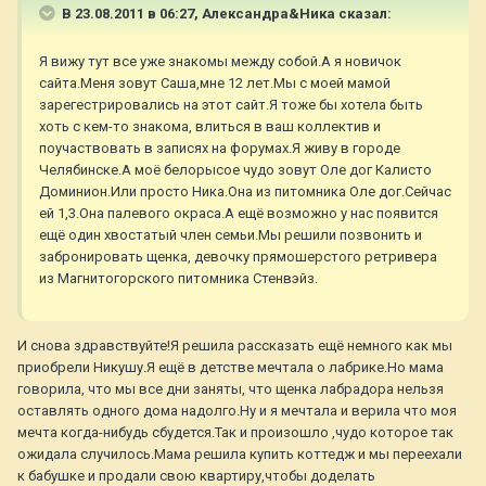
В 23.08.2011 в 06:27, Александра&Ника сказал:
Я вижу тут все уже знакомы между собой.А я новичок
сайта.Меня зовут Саша,мне 12 лет.Мы с моей мамой
зарегестрировались на этот сайт.Я тоже бы хотела быть
хоть с кем-то знакома, влиться в ваш коллектив и
поучаствовать в записях на форумах.Я живу в городе
Челябинске.А моё белорысое чудо зовут Оле дог Калисто
Доминион.Или просто Ника.Она из питомника Оле дог.Сейчас
ей 1,3.Она палевого окраса.А ещё возможно у нас появится
ещё один хвостатый член семьи.Мы решили позвонить и
забронировать щенка, девочку прямошерстого ретривера
из Магнитогорского питомника Стенвэйз.
И снова здравствуйте!Я решила рассказать ещё немного как мы
приобрели Никушу.Я ещё в детстве мечтала о лабрике.Но мама
говорила, что мы все дни заняты, что щенка лабрадора нельзя
оставлять одного дома надолго.Ну и я мечтала и верила что моя
мечта когда-нибудь сбудется.Так и произошло ,чудо которое так
ожидала случилось.Мама решила купить коттедж и мы переехали
к бабушке и продали свою квартиру,чтобы доделать