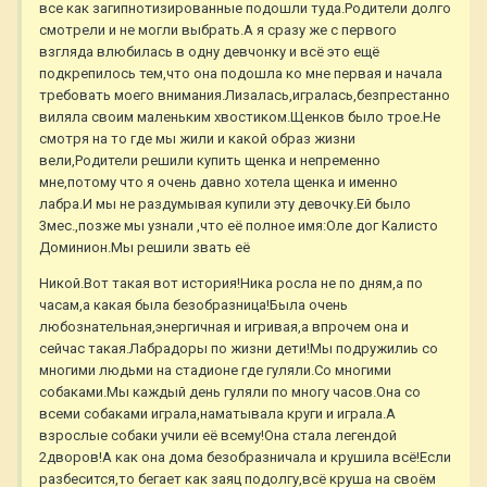
все как загипнотизированные подошли туда.Родители долго
смотрели и не могли выбрать.А я сразу же с первого
взгляда влюбилась в одну девчонку и всё это ещё
подкрепилось тем,что она подошла ко мне первая и начала
требовать моего внимания.Лизалась,игралась,безпрестанно
виляла своим маленьким хвостиком.Щенков было трое.Не
смотря на то где мы жили и какой образ жизни
вели,Родители решили купить щенка и непременно
мне,потому что я очень давно хотела щенка и именно
лабра.И мы не раздумывая купили эту девочку.Ей было
3мес.,позже мы узнали ,что её полное имя:Оле дог Калисто
Доминион.Мы решили звать её
Никой.Вот такая вот история!Ника росла не по дням,а по
часам,а какая была безобразница!Была очень
любознательная,энергичная и игривая,а впрочем она и
сейчас такая.Лабрадоры по жизни дети!Мы подружилиь со
многими людьми на стадионе где гуляли.Со многими
собаками.Мы каждый день гуляли по многу часов.Она со
всеми собаками играла,наматывала круги и играла.А
взрослые собаки учили её всему!Она стала легендой
2дворов!А как она дома безобразничала и крушила всё!Если
разбесится,то бегает как заяц подолгу,всё круша на своём