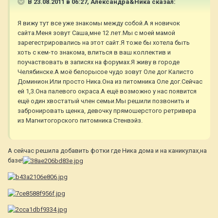
В 23.08.2011 в 06:27, Александра&Ника сказал:
Я вижу тут все уже знакомы между собой.А я новичок
сайта.Меня зовут Саша,мне 12 лет.Мы с моей мамой
зарегестрировались на этот сайт.Я тоже бы хотела быть
хоть с кем-то знакома, влиться в ваш коллектив и
поучаствовать в записях на форумах.Я живу в городе
Челябинске.А моё белорысое чудо зовут Оле дог Калисто
Доминион.Или просто Ника.Она из питомника Оле дог.Сейчас
ей 1,3.Она палевого окраса.А ещё возможно у нас появится
ещё один хвостатый член семьи.Мы решили позвонить и
забронировать щенка, девочку прямошерстого ретривера
из Магнитогорского питомника Стенвэйз.
А сейчас решила добавить фотки где Ника дома и на каникулах,на
базе!