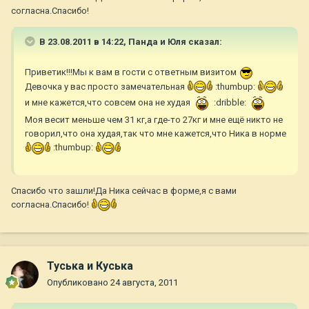
согласна.Спасибо!
В 23.08.2011 в 14:22, Панда и Юля сказал:
Приветик!!!Мы к вам в гости с ответным визитом
Девочка у вас просто замечательная
:thumbup:
и мне кажется,что совсем она не худая
:dribble:
Моя весит меньше чем 31 кг,а где-то 27кг и мне ещё никто не
говорил,что она худая,так что мне кажется,что Ника в норме
:thumbup:
Спасибо что зашли!Да Ника сейчас в форме,я с вами
согласна.Спасибо!
Туська и Куська
Опубликовано
24 августа, 2011