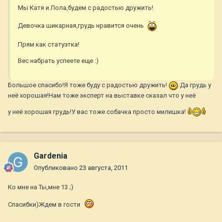
Мы Катя и Лола,будем с радостью дружить!
Девочка шикарная,грудь нравится очень
Прям как статуэтка!
Вес набрать успеете еще :)
Большое спасибо!Я тоже буду с радостью дружить!
Да грудь у
неё хорошая!Нам тоже эксперт на выставке сказал что у неё
у неё хорошая грудь!У вас тоже собачка просто милишка!
Gardenia
Опубликовано
23 августа, 2011
Ко мне на Ты,мне 13 ;)
Спасибки)Ждем в гости