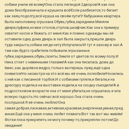
собаки учили её всему!Она стала легендой 2дворов!А как она
дома безобразничала и крушила всё!Если разбесится,то бегает
как заяц подолгу,всё круша на своём пути!У бабушкина квартира
была наполовину сгрызана.Обувь,губки,зарядники.Меняли
двери,пуфики,ножки столов,стулов,шкафчик.Как она к примеру
схватит носок и бежать от меня.Как я помню однажды мы её
оставили одну дома дверь в зал была закрыта,пришли дверь
туда закрыта,собаки нигде нету.Испугались!И тут я захожу в зал.А
там как-будто грабители побывали:згрызанные
губки,зарядники,обувь,газеты.Земля от цветов по всему полу.И
Ника стоит с невинными глазами!А как она писалась дома до
6мес.,как дырявое ведро,только вытерешь лужу,ещё одна
появится!Но несмотря на это всё мы её очень полюбили!Носились
с ней как с писанной торбой.И с собаками гуляли,и бегали,и на
дрессуру ходили,и на выставки ездили,и на сходку съездили!А в
подростковом возрасте она от меня убегала,не слушалась и ела
всякую гадость.Но сейчас всё хорошо.Она стала очень
послушной.Я её очень люблю!Она
самая:добрая,ласкавая,активная,красивая,энергичная,умная,пред
анная.Ещё она у меня очень любит плавать!Вот так вот мы живём!
Фотки пока прикрепить не могу почему-то,прикреплю потом!До
свидания!