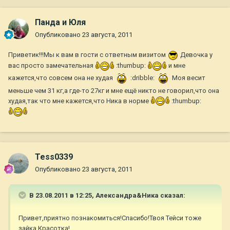
Панда и Юля
Опубликовано
23 августа, 2011
Приветик!!!Мы к вам в гости с ответным визитом
Девочка у
вас просто замечательная
:thumbup:
и мне
кажется,что совсем она не худая
:dribble:
Моя весит
меньше чем 31 кг,а где-то 27кг и мне ещё никто не говорил,что она
худая,так что мне кажется,что Ника в норме
:thumbup:
Tess0339
Опубликовано
23 августа, 2011
В 23.08.2011 в 12:25, Александра&Ника сказал:
Привет,приятно познакомиться!Спасибо!Твоя Тейси тоже
зайка.Красотка!