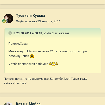
Туська и Куська
Опубликовано
23 августа, 2011
В 23.08.2011 в 08:48, Vikki Star. сказал:
Привет,Саша!
Меня зовут ПВика,мне тоже 12 лет,а мою золотистую
девочку Тейси
У тебя прекрасная лабруша
Привет,приятно познакомиться!Спасибо!Твоя Тейси тоже
зайка.Красотка!
Катя + Майла