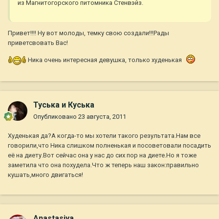
из Магнитогорского питомника Стенвэйз.
Привет!!!! Ну вот молоды, темку свою создали!!!Рады
приветсвовать Вас!
Ника очень интересная девушка, только худенькая
Туська и Куська
Опубликовано
23 августа, 2011
Худенькая да?А когда-то мы хотели такого результата.Нам все
говорили,что Ника слишком полненькая и посоветовали посадить
её на диету.Вот сейчас она у нас до сих пор на диете.Но я тоже
заметила что она похудела.Что ж теперь наш закон:правильно
кушать,много двигаться!
Anastasiya