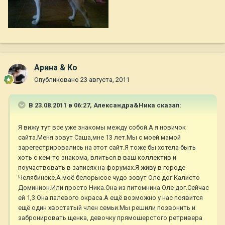
Арина & Ко
Опубликовано
23 августа, 2011
В 23.08.2011 в 06:27, Александра&Ника сказал:
Я вижу тут все уже знакомы между собой.А я новичок
сайта.Меня зовут Саша,мне 13 лет.Мы с моей мамой
зарегестрировались на этот сайт.Я тоже бы хотела быть
хоть с кем-то знакома, влиться в ваш коллектив и
поучаствовать в записях на форумах.Я живу в городе
Челябинске.А моё белорысое чудо зовут Оле дог Калисто
Доминион.Или просто Ника.Она из питомника Оле дог.Сейчас
ей 1,3.Она палевого окраса.А ещё возможно у нас появится
ещё один хвостатый член семьи.Мы решили позвонить и
забронировать щенка, девочку прямошерстого ретривера