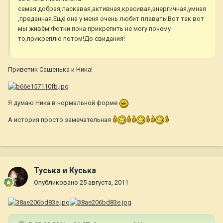
самая:добрая,ласкавая,активная,красивая,энергичная,умная
,преданная.Ещё она у меня очень любит плавать!Вот так вот
мы живём!Фотки пока прикрепить не могу почему-
то,прикреплю потом!До свидания!
Приветик Сашенька и Ника!
Я думаю Ника в нормальной форме
А история просто замечательная
Туська и Куська
Опубликовано
25 августа, 2011