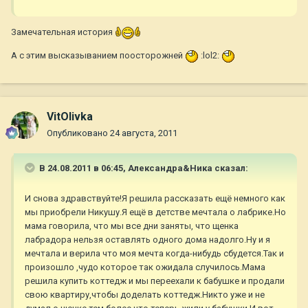
Замечательная история
А с этим высказыванием поосторожней
:lol2:
VitOlivka
Опубликовано
24 августа, 2011
В 24.08.2011 в 06:45, Александра&Ника сказал:
И снова здравствуйте!Я решила рассказать ещё немного как
мы приобрели Никушу.Я ещё в детстве мечтала о лабрике.Но
мама говорила, что мы все дни заняты, что щенка
лабрадора нельзя оставлять одного дома надолго.Ну и я
мечтала и верила что моя мечта когда-нибудь сбудется.Так и
произошло ,чудо которое так ожидала случилось.Мама
решила купить коттедж и мы переехали к бабушке и продали
свою квартиру,чтобы доделать коттедж.Никто уже и не