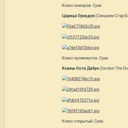
Класс юниоров. Суки.
Царица Орхидея
(Саншани Стар Бе
Класс промежуток. Суки.
Ковеш Оота Дабун
(Gordon The Dr
Класс открытый. Суки.