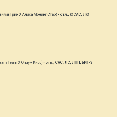
йлиз Грин Х Алиса Монинг Стар) -
отл., ЮСАС, ЛЮ
eam Team Х Опиум Кисс) -
отл., САС, ЛС, ЛПП, БИГ-3