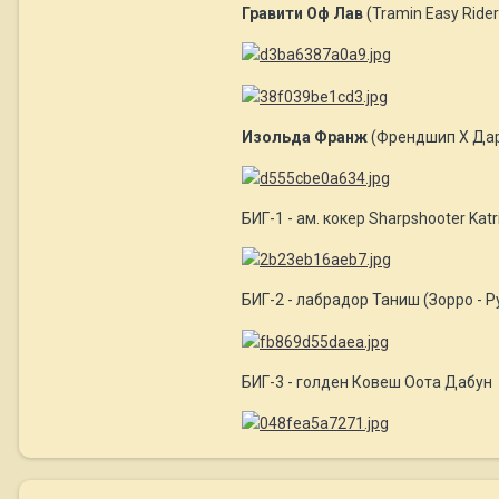
Гравити Оф Лав
(Tramin Easy Rid
Изольда Франж
(Френдшип Х Да
БИГ-1 - ам. кокер Sharpshooter Katr
БИГ-2 - лабрадор Таниш (Зорро - 
БИГ-3 - голден Ковеш Оота Дабун