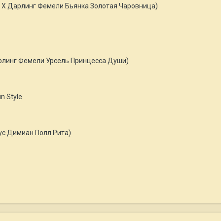
er Х Дарлинг Фемели Бьянка Золотая Чаровница)
рлинг Фемели Урсель Принцесса Души)
in Style
Рус Димиан Полл Рита)