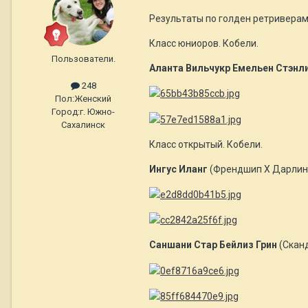
Результаты по голден ретриверам.
Класс юниоров. Кобели.
Пользователи.
Аланта Вильчукр Емельен Стэнл
248
Пол:
Женский
Город:
г. Южно-
Сахалинск
Класс открытый. Кобели.
Ингус Иланг
(Френдшип Х Дарлинг
Саншани Стар Бейлиз Грин
(Сканд