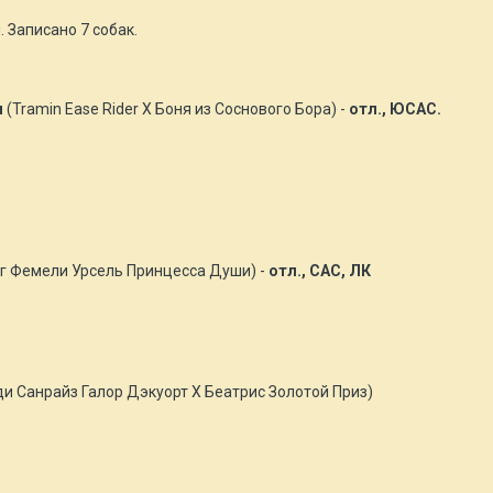
 Записано 7 собак.
и
(Tramin Ease Rider Х Боня из Соснового Бора) -
отл., ЮСАС.
 Фемели Урсель Принцесса Души) -
отл., САС, ЛК
и Санрайз Галор Дэкуорт Х Беатрис Золотой Приз)