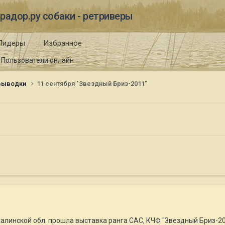
радор.ру собаки - ретриверы
Лидеры
Избранное
Пользователи онлайн
 выводки
11 сентября "Звездный Бриз-2011"
ахалинской обл. прошла выставка ранга САС, КЧФ "Звездный Бриз-20