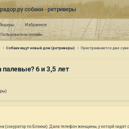
радор.ру собаки - ретриверы
Лидеры
Избранное
Пользователи онлайн
и
Собаки ищут новый дом (ретриверы)
Пристраиваются две суки 
палевые? 6 и 3,5 лет
еры)
 (сокуратор по Блэкки). Дала телефон женщины, у которй сидят с