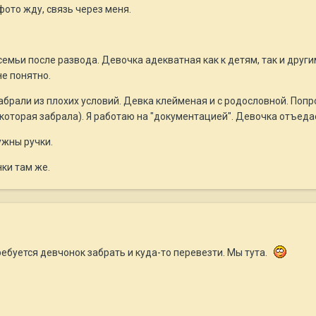
ото жду, связь через меня.
 семьи после развода. Девочка адекватная как к детям, так и дру
е понятно.
забрали из плохих условий. Девка клейменая и с родословной. Попро
которая забрала). Я работаю на "документацией". Девочка отъедае
ужны ручки.
ки там же.
ребуется девчонок забрать и куда-то перевезти. Мы тута.