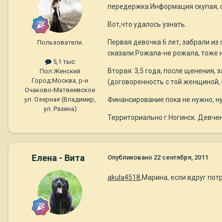
передержка.Информация скупая, ф
Вот,что удалось узнать:
Первая девочка 6 лет, забрали из
Пользователи.
сказали.Рожала-не рожала, тоже н
5,1 тыс
Вторая: 3,5 года, после щенения, 
Пол:
Женский
Город:
Москва, р-н
(договоренность с той женщиной, 
Очаково-Матвеевское
Финансирование пока не нужно, н
ул. Озерная (Владимир,
ул. Разина)
Территориально г.Ногинск. Девчен
Елена - Вита
Опубликовано
22 сентября, 2011
akula4518
,Марина, если вдруг пот