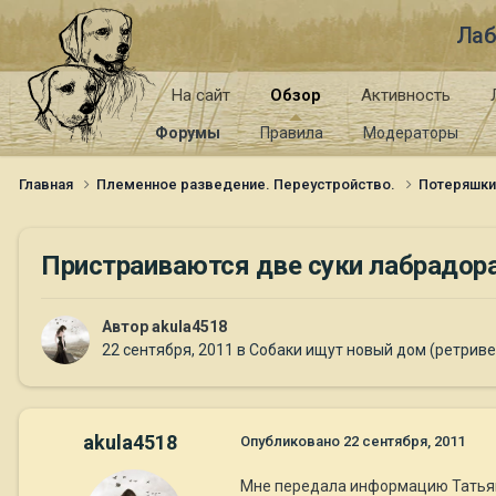
Лаб
На сайт
Обзор
Активность
Форумы
Правила
Модераторы
Главная
Племенное разведение. Переустройство.
Потеряшк
Пристраиваются две суки лабрадора 
Автор
akula4518
22 сентября, 2011
в
Собаки ищут новый дом (ретрив
akula4518
Опубликовано
22 сентября, 2011
Мне передала информацию Татьяна