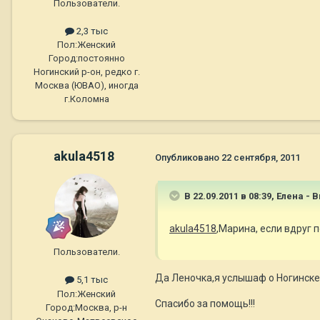
Пользователи.
2,3 тыс
Пол:
Женский
Город:
постоянно
Ногинский р-он, редко г.
Москва (ЮВАО), иногда
г.Коломна
akula4518
Опубликовано
22 сентября, 2011
В 22.09.2011 в 08:39, Елена - 
akula4518
,Марина, если вдруг 
Пользователи.
Да Леночка,я услышаф о Ногинске, 
5,1 тыс
Пол:
Женский
Спасибо за помощь!!!
Город:
Москва, р-н