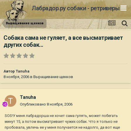
Лабрадор.ру собаки - ретриверы
Выращивание щенков
Собака сама не гуляет, а все высматривает
других собак...
Автор
Tanuha
8 ноября, 2006
в
Выращивание щенков
Tanuha
Опубликовано
8 ноября, 2006
SOS!У меня лабрадорша не хочет сама гулять, может побегать
минут 15, а потом высматривает чужих собак. Что я только не
пробовала, увлечь ее у меня получается не надолго, да вот еще