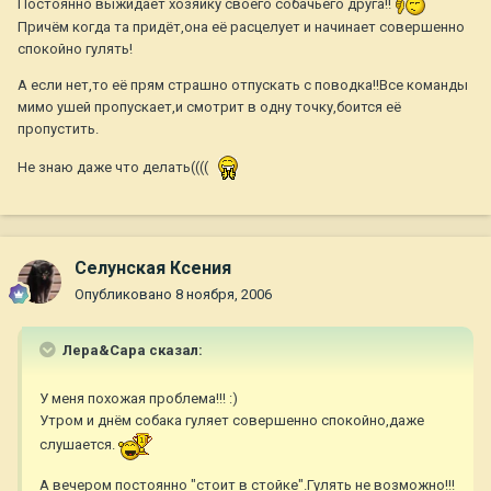
Постоянно выжидает хозяйку своего собачьего друга!!
Причём когда та придёт,она её расцелует и начинает совершенно
спокойно гулять!
А если нет,то её прям страшно отпускать с поводка!!Все команды
мимо ушей пропускает,и смотрит в одну точку,боится её
пропустить.
Не знаю даже что делать((((
Селунская Ксения
Опубликовано
8 ноября, 2006
Лера&Сара сказал:
У меня похожая проблема!!! :)
Утром и днём собака гуляет совершенно спокойно,даже
слушается.
А вечером постоянно "стоит в стойке".Гулять не возможно!!!