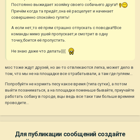
Постоянно выжидает хозяйку своего собачьего друга!!
Причём когда та придёт,она её расцелует и начинает
совершенно спокойно гулять!
А если нет,то её прям страшно отпускать с поводка!!Все
команды мимо ушей пропускает,и смотрит в одну
точку,боится её пропустить.
Не знаю даже что делать((((
мос тоже ждут друзей, но ак-то отвлекаются легка, может дело в
том, что мы не на площадке все отрабатывали, а там где гуляем...
Попробуйтн не кормить песу какое время (типа сутки), а потом
выйти позаниматься, а на площадке поменьше бывайте, приучайте
работать собаку в городе, вцы ведь все таки там больше времени
проводите...
Для публикации сообщений создайте