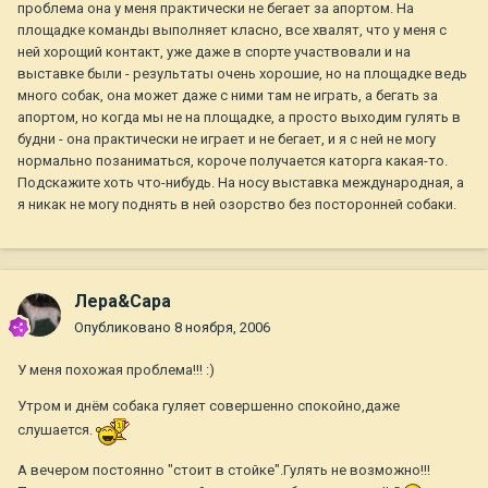
проблема она у меня практически не бегает за апортом. На
площадке команды выполняет класно, все хвалят, что у меня с
ней хорощий контакт, уже даже в спорте участвовали и на
выставке были - результаты очень хорошие, но на площадке ведь
много собак, она может даже с ними там не играть, а бегать за
апортом, но когда мы не на площадке, а просто выходим гулять в
будни - она практически не играет и не бегает, и я с ней не могу
нормально позаниматься, короче получается каторга какая-то.
Подскажите хоть что-нибудь. На носу выставка международная, а
я никак не могу поднять в ней озорство без посторонней собаки.
Лера&Сара
Опубликовано
8 ноября, 2006
У меня похожая проблема!!! :)
Утром и днём собака гуляет совершенно спокойно,даже
слушается.
А вечером постоянно "стоит в стойке".Гулять не возможно!!!