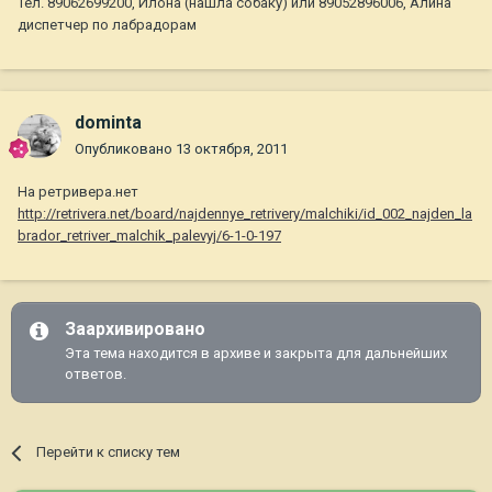
Тел. 89062699200, Илона (нашла собаку) или 89052896006, Алина
диспетчер по лабрадорам
dominta
Опубликовано
13 октября, 2011
На ретривера.нет
http://retrivera.net/board/najdennye_retrivery/malchiki/id_002_najden_la
brador_retriver_malchik_palevyj/6-1-0-197
Заархивировано
Эта тема находится в архиве и закрыта для дальнейших
ответов.
Перейти к списку тем