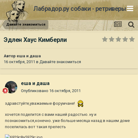
Лабрадор.ру собаки - ретриверы
Давайте знакомиться
Эдлен Хаус Кимберли
Автор
еша и даша
16 октября, 2011
в
Давайте знакомиться
еша и даша
Опубликовано
16 октября, 2011
здравстуйте,уважаемые форумчане!
хочется поделится с вами нашей радостью. ну и
познакомиться,конечно. уже больше месяца назад в нашем доме
поселилась вот такая прелесть