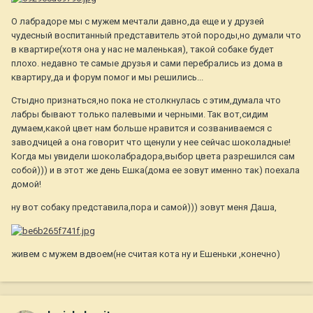
О лабрадоре мы с мужем мечтали давно,да еще и у друзей
чудесный воспитанный представитель этой породы,но думали что
в квартире(хотя она у нас не маленькая), такой собаке будет
плохо. недавно те самые друзья и сами перебрались из дома в
квартиру,да и форум помог и мы решились...
Стыдно признаться,но пока не столкнулась с этим,думала что
лабры бывают только палевыми и черными. Так вот,сидим
думаем,какой цвет нам больше нравится и созваниваемся с
заводчицей а она говорит что щенули у нее сейчас шоколадные!
Когда мы увидели шоколабрадора,выбор цвета разрешился сам
собой))) и в этот же день Ешка(дома ее зовут именно так) поехала
домой!
ну вот собаку представила,пора и самой))) зовут меня Даша,
живем с мужем вдвоем(не считая кота ну и Ешеньки ,конечно)