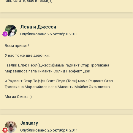
Мы, кстати, еще и тески)))
Лена и Джесси
Опубликовано
26 октября, 2011
Всем привет!
У нас тоже две девочки:
Гаэлик Блэк Перл(Джесси)мама Радиант Стар Тропикана
Маравийоса папа Тиманти Солид Перфект Дэй
и Радиант Стар Тоффи Свит Леди (Тося) мама Радиант Стар
Тропикана Маравийоса папа Миконти Майбах Эксклюзив
Мы из Омска :)
January
Опубликовано
26 октября, 2011