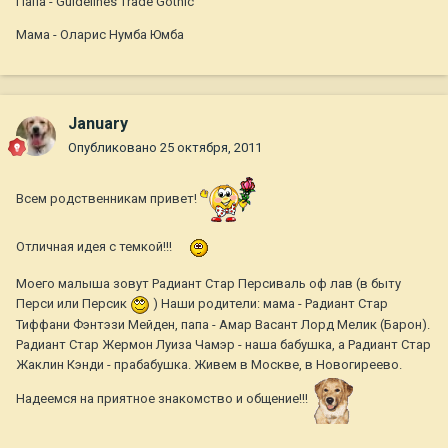
Папа - Guidelines Trade Gothic
Мама - Оларис Нумба Юмба
January
Опубликовано
25 октября, 2011
Всем родственникам привет!
Отличная идея с темкой!!!
Моего малыша зовут Радиант Стар Персиваль оф лав (в быту
Перси или Персик
) Наши родители: мама - Радиант Стар
Тиффани Фэнтэзи Мейден, папа - Амар Васант Лорд Мелик (Барон).
Радиант Стар Жермон Луиза Чамэр - наша бабушка, а Радиант Стар
Жаклин Кэнди - прабабушка. Живем в Москве, в Новогиреево.
Надеемся на приятное знакомство и общение!!!