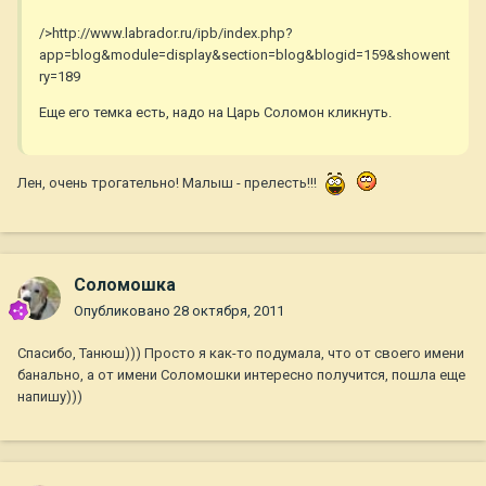
/>http://www.labrador.ru/ipb/index.php?
app=blog&module=display&section=blog&blogid=159&showent
ry=189
Еще его темка есть, надо на Царь Соломон кликнуть.
Лен, очень трогательно! Малыш - прелесть!!!
Соломошка
Опубликовано
28 октября, 2011
Спасибо, Танюш))) Просто я как-то подумала, что от своего имени
банально, а от имени Соломошки интересно получится, пошла еще
напишу)))