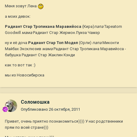
Меня зовут Лена
а моих девок:
Радиант Стар Тропикана Маравийоса
(Кира)
папа
Tapeatom
Goodwill
мама
Радиант Стар Жермон Луиза Чамэр
ну и её доча
Радиант Стар Топ Модел
(Орли)
папа
Миконти
Майбах Эксклюзив
мама
Радиант Стар Тропикана Маравийоса -
бабушка Радиант Стар Жаклин Кэнди
как то вот так :)
мы из Новосибирска
Соломошка
Опубликовано
26 октября, 2011
Привет, очень приятно познакомиться)))) У нас родственники
прям по всей стране)))