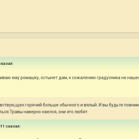
сказал:
риваю ему ромашку, остынет дам, к сожалению градусника не нашел 
увствую,щен горячий больше обычного и вялый. И вы будьте повним
ться.Травы наверно наелся, они это любят.
011 сказал: