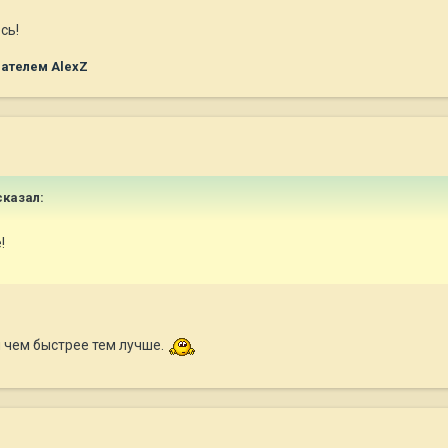
сь!
ателем AlexZ
сказал:
!
и чем быстрее тем лучше.