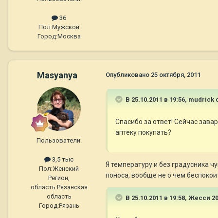
36
Пол:
Мужской
Город:
Москва
Masyanya
Опубликовано
25 октября, 2011
В 25.10.2011 в 19:56, mudrick 
Спасибо за ответ! Сейчас зава
аптеку покупать?
Пользователи.
3,5 тыс
Я температуру и без градусника ч
Пол:
Женский
поноса, вообще не о чем беспокои
Регион,
область:
Рязанская
область
В 25.10.2011 в 19:58, Жесси 2
Город:
Рязань