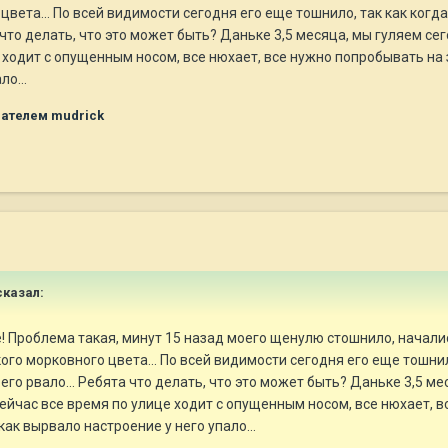
вета... По всей видимости сегодня его еще тошнило, так как когда
а что делать, что это может быть? Даньке 3,5 месяца, мы гуляем се
 ходит с опущенным носом, все нюхает, все нужно попробывать на зу
о...
ателем mudrick
сказал:
 Проблема такая, минут 15 назад моего щенулю стошнило, началис
го морковного цвета... По всей видимости сегодня его еще тошнил
 его рвало... Ребята что делать, что это может быть? Даньке 3,5 м
сейчас все время по улице ходит с опущенным носом, все нюхает, в
 как вырвало настроение у него упало...