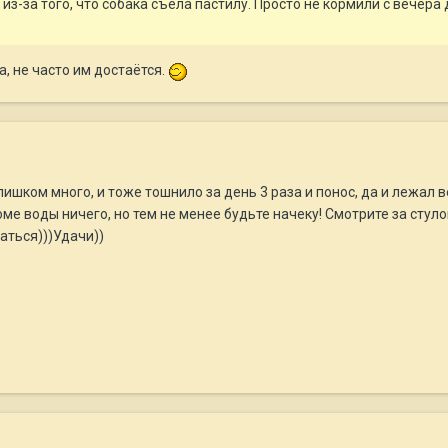
 из-за того, что собака съела пастилу. Просто не кормили с вечера 
, не часто им достаётся.
ишком много, и тоже тошнило за день 3 раза и понос, да и лежал 
е воды ничего, но тем не менее будьте начеку! Смотрите за стулом
ться)))Удачи))