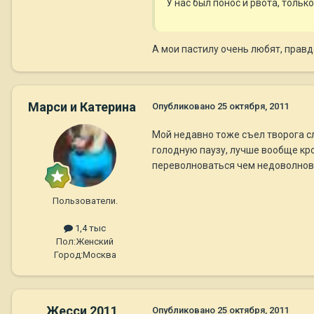
У нас был понос и рвота, только
А мои пастилу очень любят, правда
Марси и Катерина
Опубликовано
25 октября, 2011
Мой недавно тоже съел творога сл
голодную паузу, лучше вообще кром
переволноваться чем недоволнова
Пользователи.
1,4 тыс
Пол:
Женский
Город:
Москва
Жесси 2011
Опубликовано
25 октября, 2011