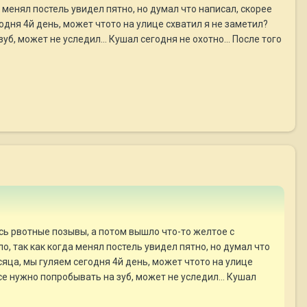
 менял постель увидел пятно, но думал что написал, скорее
годня 4й день, может чтото на улице схватил я не заметил?
б, может не уследил... Кушал сегодня не охотно... После того
ь рвотные позывы, а потом вышло что-то желтое с
о, так как когда менял постель увидел пятно, но думал что
есяца, мы гуляем сегодня 4й день, может чтото на улице
се нужно попробывать на зуб, может не уследил... Кушал