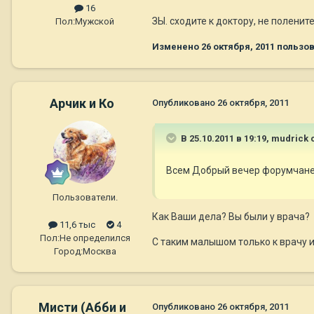
16
ЗЫ. сходите к доктору, не полените
Пол:
Мужской
Изменено
26 октября, 2011
пользов
Арчик и Ко
Опубликовано
26 октября, 2011
В 25.10.2011 в 19:19, mudrick 
Всем Добрый вечер форумчане
Пользователи.
Как Ваши дела? Вы были у врача?
11,6 тыс
4
Пол:
Не определился
С таким малышом только к врачу 
Город:
Москва
Мисти (Абби и
Опубликовано
26 октября, 2011