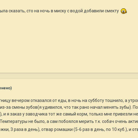
ыла сказать, сто на ночь в миску с водой добавили смекту
енено)
тницу вечером отказался от еды, в ночь на субботу тошнило, а утром
 из-за смены зубов(я удивился, что так рано начал менять зубы). П
, и я заказ у заводчика тот же самый корм, только мне привезли не 
. Температуры не было, а сам побоялся мерить т.к. собач очень ак
жки, 3 раза в день), отвар ромашки (5-6 раз в день, по 10 куб.), и 