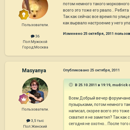
потом немного такого морковного ц
всего это тоже его рвало... Ребят
Так как сейчас все время по улице
как вырвало настроение у него упал
Пользователи.
Изменено
25 октября, 2011
пользов
36
Пол:
Мужской
Город:
Москва
Masyanya
Опубликовано
25 октября, 2011
В 25.10.2011 в 19:19, mudrick 
Всем Добрый вечер форумчане!
пузырьками, потом немного тако
Пользователи.
написал, скорее всего это тоже
схватил я не заметил? Так как 
3,5 тыс
сегодня не охотно... После того
Пол:
Женский