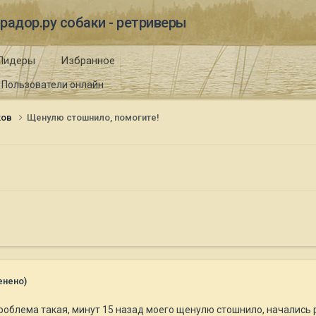
радор.ру собаки - ретриверы
Лидеры
Избранное
Пользователи онлайн
ков
Щенулю стошнило, помогите!
енено)
облема такая, минут 15 назад моего щенулю стошнило, начались 