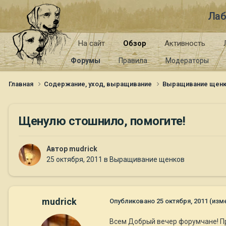
Лаб
На сайт
Обзор
Активность
Форумы
Правила
Модераторы
Главная
Содержание, уход, выращивание
Выращивание щен
Щенулю стошнило, помогите!
Автор
mudrick
25 октября, 2011
в
Выращивание щенков
mudrick
Опубликовано
25 октября, 2011
(изм
Всем Добрый вечер форумчане! Пр