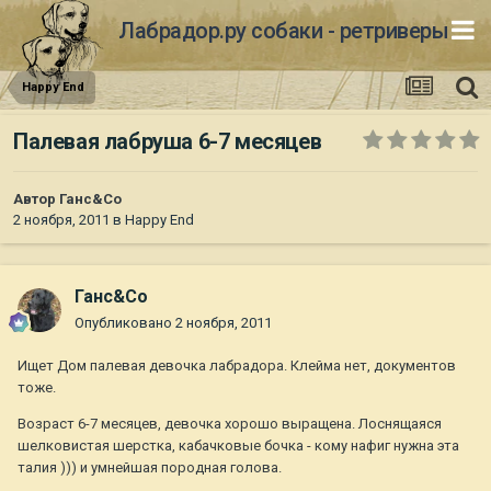
Лабрадор.ру собаки - ретриверы
Happy End
Палевая лабруша 6-7 месяцев
Автор
Ганс&Co
2 ноября, 2011
в
Happy End
Ганс&Co
Опубликовано
2 ноября, 2011
Ищет Дом палевая девочка лабрадора. Клейма нет, документов
тоже.
Возраст 6-7 месяцев, девочка хорошо выращена. Лоснящаяся
шелковистая шерстка, кабачковые бочка - кому нафиг нужна эта
талия ))) и умнейшая породная голова.