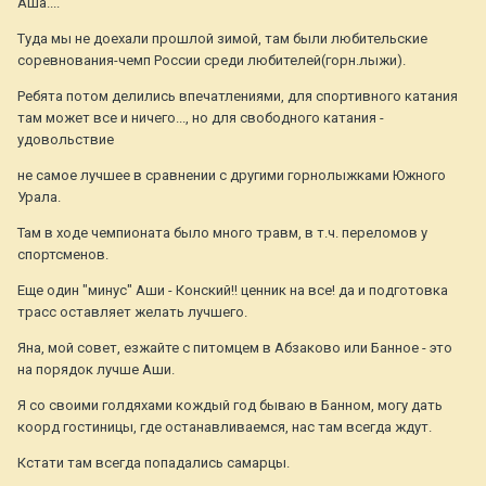
Аша....
Туда мы не доехали прошлой зимой, там были любительские
соревнования-чемп России среди любителей(горн.лыжи).
Ребята потом делились впечатлениями, для спортивного катания
там может все и ничего..., но для свободного катания -
удовольствие
не самое лучшее в сравнении с другими горнолыжками Южного
Урала.
Там в ходе чемпионата было много травм, в т.ч. переломов у
спортсменов.
Еще один "минус" Аши - Конский!! ценник на все! да и подготовка
трасс оставляет желать лучшего.
Яна, мой совет, езжайте с питомцем в Абзаково или Банное - это
на порядок лучше Аши.
Я со своими голдяхами кождый год бываю в Банном, могу дать
коорд гостиницы, где останавливаемся, нас там всегда ждут.
Кстати там всегда попадались самарцы.