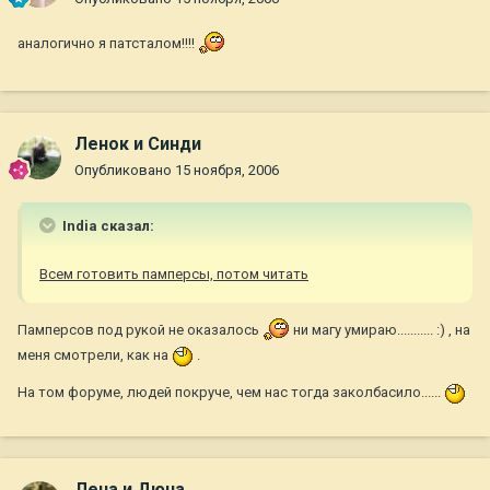
аналогично я патсталом!!!!
Ленок и Синди
Опубликовано
15 ноября, 2006
India сказал:
Всем готовить памперсы, потом читать
Памперсов под рукой не оказалось
ни магу умираю........... :) , на
меня смотрели, как на
.
На том форуме, людей покруче, чем нас тогда заколбасило......
Лена и Дюна