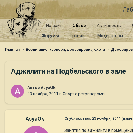
Лаб
На сайт
Обзор
Активность
Форумы
Правила
Модераторы
Главная
Воспитание, карьера, дрессировка, охота
Дрессиров
Аджилити на Подбельского в зале
Автор
AsyaOk
23 ноября, 2011
в
Спорт с ретриверами
AsyaOk
Опубликовано
23 ноября, 2011
(изме
Занятия по аджилити в помещении 