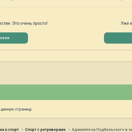
стве. Это очень просто!
Уже е
ателя
 данную страницу
ка и спорт
Спорт с ретриверами
Аджилити на Подбельского в з