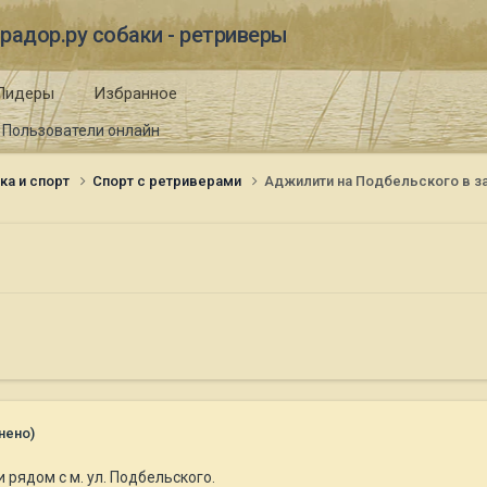
радор.ру собаки - ретриверы
Лидеры
Избранное
Пользователи онлайн
ка и спорт
Спорт с ретриверами
Аджилити на Подбельского в з
нено)
рядом с м. ул. Подбельского.