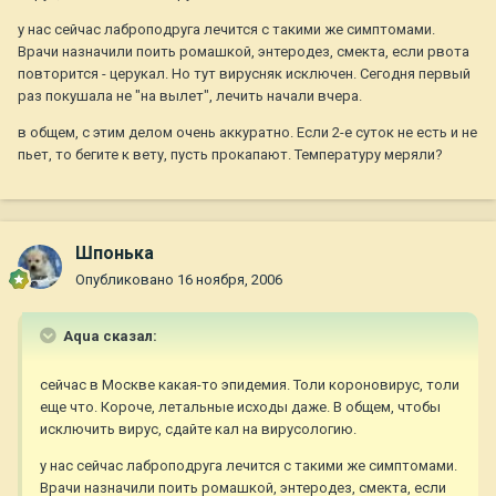
у нас сейчас лаброподруга лечится с такими же симптомами.
Врачи назначили поить ромашкой, энтеродез, смекта, если рвота
повторится - церукал. Но тут вирусняк исключен. Сегодня первый
раз покушала не "на вылет", лечить начали вчера.
в общем, с этим делом очень аккуратно. Если 2-е суток не есть и не
пьет, то бегите к вету, пусть прокапают. Температуру меряли?
Шпонька
Опубликовано
16 ноября, 2006
Aqua сказал:
сейчас в Москве какая-то эпидемия. Толи короновирус, толи
еще что. Короче, летальные исходы даже. В общем, чтобы
исключить вирус, сдайте кал на вирусологию.
у нас сейчас лаброподруга лечится с такими же симптомами.
Врачи назначили поить ромашкой, энтеродез, смекта, если