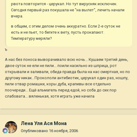
рвота повторится - церукал. Но тут вирусняк исключен.
Сегодня первый раз покушала не "на вылет", лечить начали
вчера.
в общем, с этим делом очень аккуратно. Если 2-е суток не
есть и не пьет, то бегите к вету, пусть прокапают.
Температуру меряли?
ъ
А нас без поноса выворачивало всю ночь... Кушаем третий день,
двое суток не ели не пили... поили насильно из шприца, рот
открывали и заливали, обида правда была на нас смертная, но по
другому никак.. Прокололи антибиотик, церукал один раз, ношпу,
пили отвар ромашки, коры дуба, крапивы все отдельно
поочереди... Ещё альмагель перед едой, но соба до сих пор
слабовата... вяленькая, хотя играть уже начила
Лена Уля Ася Мона
Опубликовано
16 ноября, 2006