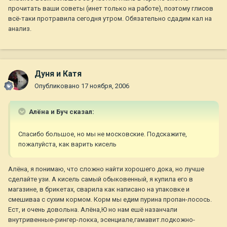
прочитать ваши советы (инет только на работе), поэтому глисов
всё-таки протравила сегодня утром. Обязательно сдадим кал на
анализ.
Дуня и Катя
Опубликовано
17 ноября, 2006
Алёна и Буч сказал:
Спасибо большое, но мы не московские. Подскажите,
пожалуйста, как варить кисель
Алёна, я понимаю, что сложно найти хорошего дока, но лучше
сделайте узи. А кисель самый обыковенный, я купила его в
магазине, в брикетах, сварила как написано на упаковке и
смешиваа с сухим кормом. Корм мы едим пурина пропан-лосось.
Ест, и очень довольна. Алёна,Ю но нам ешё назанчали
внутривенные-рингер-локка, эсенциале,гамавит.подкожно-