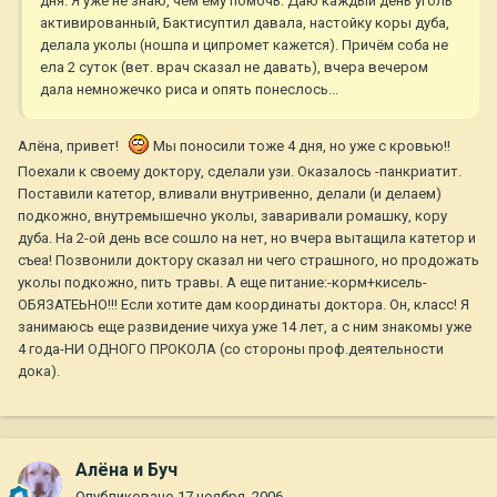
дня. Я уже не знаю, чем ему помочь. Даю каждый день уголь
активированный, Бактисуптил давала, настойку коры дуба,
делала уколы (ношпа и ципромет кажется). Причём соба не
ела 2 суток (вет. врач сказал не давать), вчера вечером
дала немножечко риса и опять понеслось...
Алёна, привет!
Мы поносили тоже 4 дня, но уже с кровью!!
Поехали к своему доктору, сделали узи. Оказалось -панкриатит.
Поставили катетор, вливали внутривенно, делали (и делаем)
подкожно, внутремышечно уколы, заваривали ромашку, кору
дуба. На 2-ой день все сошло на нет, но вчера вытащила катетор и
съеа! Позвонили доктору сказал ни чего страшного, но продожать
уколы подкожно, пить травы. А еще питание:-корм+кисель-
ОБЯЗАТЕЬНО!!! Если хотите дам координаты доктора. Он, класс! Я
занимаюсь еще развидение чихуа уже 14 лет, а с ним знакомы уже
4 года-НИ ОДНОГО ПРОКОЛА (со стороны проф.деятельности
дока).
Алёна и Буч
Опубликовано
17 ноября, 2006