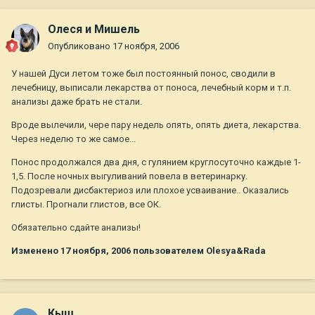
Олеся и Мишель
Опубликовано
17 ноября, 2006
У нашей Дуси летом тоже был постоянный понос, сводили в
лечебницу, выписали лекарства от поноса, лечебный корм и т.п.
анализы даже брать не стали.
Вроде вылечили, чере пару недель опять, опять диета, лекарства.
Через неделю то же самое...
Понос продолжался два дня, с гулянием круглосуточно каждые 1-
1,5. После ночных выгуливаний повела в ветеринарку.
Подозревали дисбактериоз или плохое усваивание.. Оказались
глисты. Прогнали глистов, все ОК.
Обязательно сдайте анализы!
Изменено
17 ноября, 2006
пользователем Olesya&Rada
Кыш