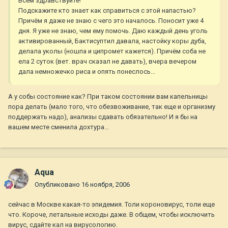
Всем здравствуйте!
Подскажите кто знает как справиться с этой напастью?
Причём я даже не знаю с чего это началось. Поносит уже 4
дня. Я уже не знаю, чем ему помочь. Даю каждый день уголь
активированный, Бактисуптил давала, настойку коры дуба,
делала уколы (ношпа и ципромет кажется). Причём соба не
ела 2 суток (вет. врач сказал не давать), вчера вечером
дала немножечко риса и опять понеслось...
А у собы состояние как? При таком состоянии вам капельницы
пора делать (мало того, что обезвоживание, так еще и организму
поддержать надо), анализы сдавать обязательно! И я бы на
вашем месте сменила дохтура...
Aqua
Опубликовано
16 ноября, 2006
сейчас в Москве какая-то эпидемия. Толи короновирус, толи еще
что. Короче, летальные исходы даже. В общем, чтобы исключить
вирус, сдайте кал на вирусологию.