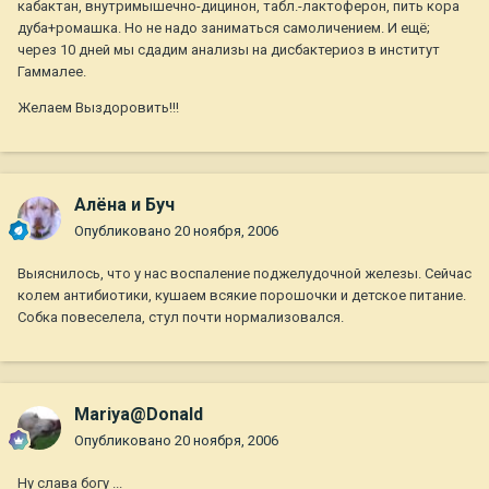
кабактан, внутримышечно-дицинон, табл.-лактоферон, пить кора
дуба+ромашка. Но не надо заниматься самоличением. И ещё;
через 10 дней мы сдадим анализы на дисбактериоз в институт
Гаммалее.
Желаем Выздоровить!!!
Алёна и Буч
Опубликовано
20 ноября, 2006
Выяснилось, что у нас воспаление поджелудочной железы. Сейчас
колем антибиотики, кушаем всякие порошочки и детское питание.
Собка повеселела, стул почти нормализовался.
Mariya@Donald
Опубликовано
20 ноября, 2006
Ну слава богу ...