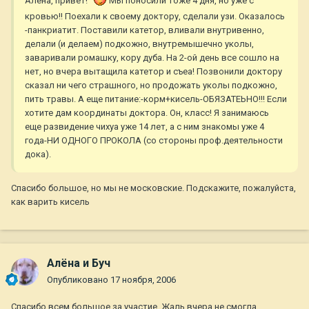
Алёна, привет!
Мы поносили тоже 4 дня, но уже с
кровью!! Поехали к своему доктору, сделали узи. Оказалось
-панкриатит. Поставили катетор, вливали внутривенно,
делали (и делаем) подкожно, внутремышечно уколы,
заваривали ромашку, кору дуба. На 2-ой день все сошло на
нет, но вчера вытащила катетор и съеа! Позвонили доктору
сказал ни чего страшного, но продожать уколы подкожно,
пить травы. А еще питание:-корм+кисель-ОБЯЗАТЕЬНО!!! Если
хотите дам координаты доктора. Он, класс! Я занимаюсь
еще развидение чихуа уже 14 лет, а с ним знакомы уже 4
года-НИ ОДНОГО ПРОКОЛА (со стороны проф.деятельности
дока).
Спасибо большое, но мы не московские. Подскажите, пожалуйста,
как варить кисель
Алёна и Буч
Опубликовано
17 ноября, 2006
Спасибо всем большое за участие. Жаль вчера не смогла