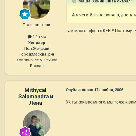
Маша-Хонни-Лиза сказал:
А я чего-й то не поняла, две т
Пользователи.
там много оффа с КЕЕР! Поэтому 
1,2 тыс
Хендлер
Пол:
Женский
Город:
Москва, р-н
Ховрино, ст.м. Речной
Вокзал
Mithycal
Опубликовано
17 ноября, 2006
Salamandra и
Лена
Ух ты как вас много, мы тоже к ва