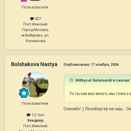
Пользователи.
427
Пол:
Женский
Город:
Москва,
м.Бибирево, ул.
Коненкова
Bolshakova Nastya
Опубликовано
17 ноября, 2006
Mithycal Salamandra сказал:
Ух ты как вас много, мы тоже к
Пользователи.
Спасибо! :) Леонбергер не наш... О
1,2 тыс
Хендлер
Пол:
Женский