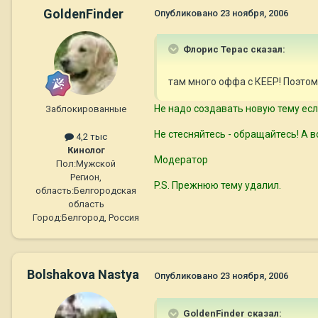
GoldenFinder
Опубликовано
23 ноября, 2006
Флорис Терас сказал:
там много оффа с КЕЕР! Поэто
Не надо создавать новую тему если
Заблокированные
Не стесняйтесь - обращайтесь! А 
4,2 тыс
Кинолог
Модератор
Пол:
Мужской
Регион,
P.S. Прежнюю тему удалил.
область:
Белгородская
область
Город:
Белгород, Россия
Bolshakova Nastya
Опубликовано
23 ноября, 2006
GoldenFinder сказал: