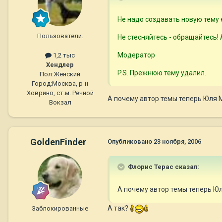
Не надо создавать новую тему е
Пользователи.
Не стесняйтесь - обращайтесь!
Модератор
1,2 тыс
Хендлер
P.S. Прежнюю тему удалил.
Пол:
Женский
Город:
Москва, р-н
Ховрино, ст.м. Речной
А почему автор темы теперь Юля
Вокзал
GoldenFinder
Опубликовано
23 ноября, 2006
Флорис Терас сказал:
А почему автор темы теперь Юля
А так?
Заблокированные