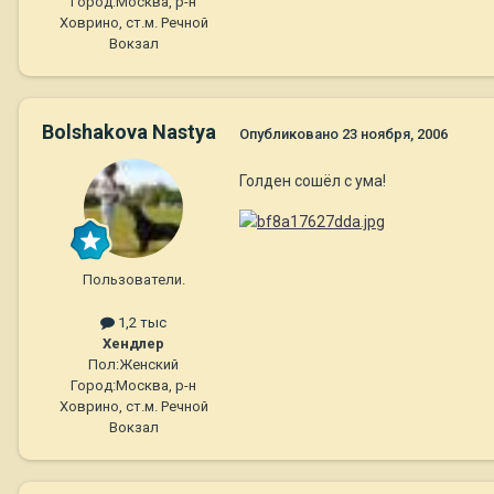
Город:
Москва, р-н
Ховрино, ст.м. Речной
Вокзал
Bolshakova Nastya
Опубликовано
23 ноября, 2006
Голден сошёл с ума!
Пользователи.
1,2 тыс
Хендлер
Пол:
Женский
Город:
Москва, р-н
Ховрино, ст.м. Речной
Вокзал