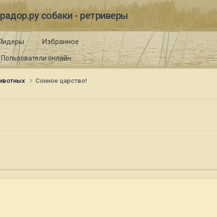
радор.ру собаки - ретриверы
Лидеры
Избранное
Пользователи онлайн
ивотных
Сонное царство!