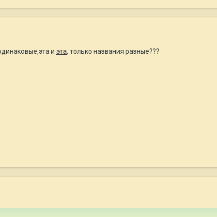
 одинаковые,эта и
эта
, только названия разные???