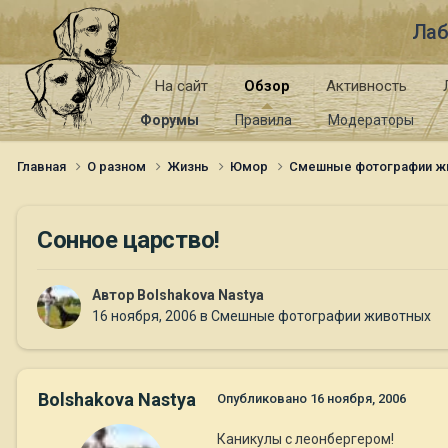
Лаб
На сайт
Обзор
Активность
Форумы
Правила
Модераторы
Главная
О разном
Жизнь
Юмор
Смешные фотографии ж
Сонное царство!
Автор
Bolshakova Nastya
16 ноября, 2006
в
Смешные фотографии животных
Bolshakova Nastya
Опубликовано
16 ноября, 2006
Каникулы с леонбергером!