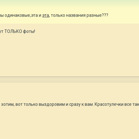
емы одинаковые,эта и
эта
, только названия разные???
тут ТОЛЬКО фоты!
м хотим, вот только выздоровим и сразу к вам. Красотулечки все так