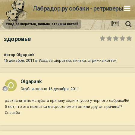
Лабрадор.ру собаки - ретриверы
Уход за шерстью, линька, стрижка когтей
здоровье
Автор
Olgapank
16 декабря, 2011
в
Уход за шерстью, линька, стрижка когтей
Olgapank
Опубликовано
16 декабря, 2011
разьясните пожалуйста причину седины усов у черного лабрика!Ей
5 лет,что это нехватка микроэллементов или другая причина!?
Спасибо