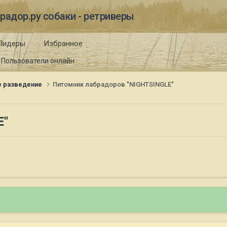
радор.ру собаки - ретриверы
Лидеры
Избранное
Пользователи онлайн
е разведение
Питомник лабрадоров "NIGHTSINGLE"
E"