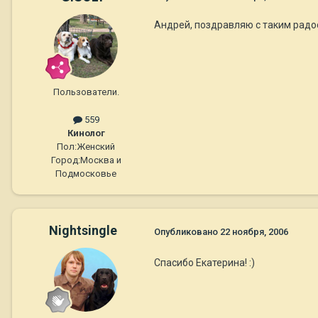
Андрей, поздравляю с таким радо
Пользователи.
559
Кинолог
Пол:
Женский
Город:
Москва и
Подмосковье
Nightsingle
Опубликовано
22 ноября, 2006
Спасибо Екатерина! :)