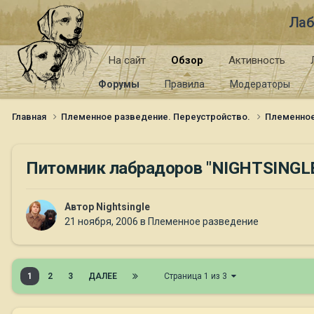
Лаб
На сайт
Обзор
Активность
Форумы
Правила
Модераторы
Главная
Племенное разведение. Переустройство.
Племенно
Питомник лабрадоров "NIGHTSINGL
Автор
Nightsingle
21 ноября, 2006
в
Племенное разведение
1
2
3
ДАЛЕЕ
Страница 1 из 3