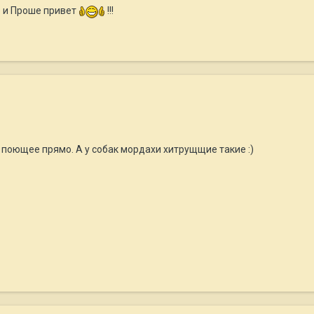
е и Проше привет
!!!
 поющее прямо. А у собак мордахи хитрущщие такие :)