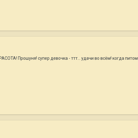
АСОТА! Прошуня! супер девочка - ттт... удачи во всём! когда питомни