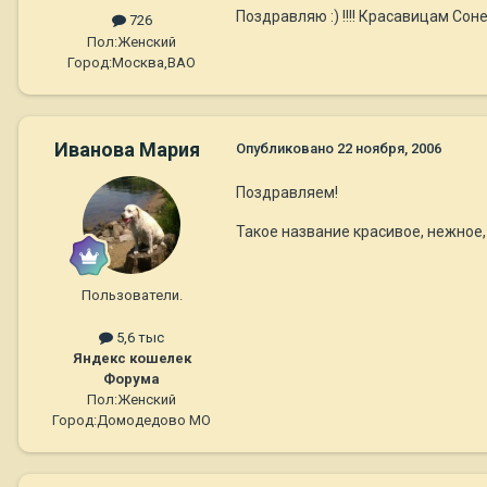
Поздравляю :) !!!! Красавицам Сон
726
Пол:
Женский
Город:
Москва,ВАО
Иванова Мария
Опубликовано
22 ноября, 2006
Поздравляем!
Такое название красивое, нежное,
Пользователи.
5,6 тыс
Яндекс кошелек
Форума
Пол:
Женский
Город:
Домодедово МО