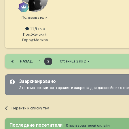
Пользователи.
11,9 тыс
Пол:
Женский
Город:
Москва
НАЗАД
1
2
Страница 2 из 2
Заархивировано
Эта тема находится в архиве и закрыта для дальнейших отве
Перейти к списку тем
Последние посетители
0 пользователей онлайн