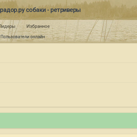
радор.ру собаки - ретриверы
Лидеры
Избранное
Пользователи онлайн