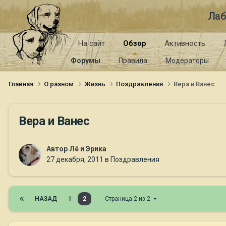
Лаб
На сайт
Обзор
Активность
Форумы
Правила
Модераторы
Главная
О разном
Жизнь
Поздравления
Вера и Ванес
Вера и Ванес
Автор
Лё и Эрика
27 декабря, 2011
в
Поздравления
НАЗАД
1
2
Страница 2 из 2