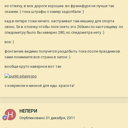
но отвечу, в мск дороги хорошие. во франкфуре не лучше так
скажем :) тока штрафы с камер задолбали :)
кад в питере тоже ничего. настраивал там машину для спорта
свою, 5я в отсечку чтобы логи снять это 265кмч по настоящему. по
спидометру было бы наверно 280, но спидометра нету :)
все :)
фонтанчик видимо получится раздобыть тока после праздников.
сами понимаете вся страна в запое :)
вообще круто наверное вот так
с ковриком и миской для еды. красота!
НЕПЕРИ
Опубликовано
31 декабря, 2011