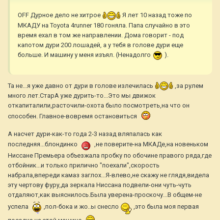
OFF Дурное дело не хитрое
Я лет 10 назад тоже по
МКАДУ на Toyota 4runner 180 гоняла. Папа случайно в это
время ехал в том же направлении. Дома говорит - под
капотом дури 200 лошадей, а у тебя в голове дури еще
больше. И машину у меня изъял. (Ненадолго
).
Та не...я уже давно от дури в голове излечилась
,за рулем
много лет.СтарА уже дурить-то...Это мы движок
откапиталили,расточили-охота было посмотреть,на что он
способен. Главное-вовремя остановиться
А насчет дури-как-то года 2-3 назад вляпалась как
последняя...блондинко
,не поверите-на МКАДе,на новеньком
Ниссане Премьера объезжала пробку по обочине правого ряда,где
отбойник...и только прилично "поехали",скорость
набрала,впереди камаз заглох...Я-влево,не скажу не глядя,видела
эту чертову фуру,да зеркала Ниссана подвели-они чуть-чуть
отдаляют,как выяснилось.Была уверена-проскочу...В общем-не
успела
,пол-бока и жо..ы снесло
,это была моя первая