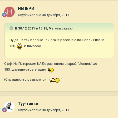
НЕПЕРИ
Опубликовано
30 декабря, 2011
В 30.12.2011 в 15:18, Verysa сказал:
Ну да... я так вообще на Логане рассекаю по Новой Риге на
160
И ничоооо...
Офф: На Питерском КАДе разгоняла старый "Йопиль" до
180...дальше-стра-а-ашно
(Страшно,что развалится
)
Туу-тикки
Опубликовано
30 декабря, 2011