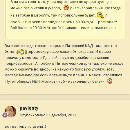
А на фига гонять то, у нас дорог таких не существует,где
можно без рытвин и ухабов,
у нас направления. Уж тогда
на автобан в Европпу, там поприкольнее будет.
И
вообще в Москве последнее время 60-80км/ч- -- роскошь!!!
Всё больше 20-30км/ч пробки однако....если только ночью....
Вы знаете,когда только открыли Питерский КАД-там полотно
было-
,провоцирующее даже,я бы сказала...И машин
поначалу мало-мало.Да,а сейчас уж подразбился,а машин
поприбавилось...А пробки в Питере чем коварны-далеко не везде
можно юркнуть во дворы,на какую-то боковую улочку...есть
места,и немало,где если встанешь,то все-Ж..ПА ! Хоть стреляйся
.Путей объезда НЕТ!!!Молись,чтоб не закончился бензин
pavlenty
Опубликовано
31 декабря, 2011
вот вы тему то увели :)