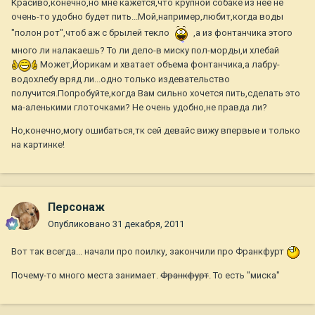
Красиво,конечно,но мне кажется,что крупной собаке из нее не
очень-то удобно будет пить...Мой,например,любит,когда воды
"полон рот",чтоб аж с брылей текло
,а из фонтанчика этого
много ли налакаешь? То ли дело-в миску пол-морды,и хлебай
Может,Йорикам и хватает объема фонтанчика,а лабру-
водохлебу вряд ли...одно только издевательство
получится.Попробуйте,когда Вам сильно хочется пить,сделать это
ма-аленькими глоточками? Не очень удобно,не правда ли?
Но,конечно,могу ошибаться,тк сей девайс вижу впервые и только
на картинке!
Персонаж
Опубликовано
31 декабря, 2011
Вот так всегда... начали про поилку, закончили про Франкфурт
Почему-то много места занимает.
Франкфурт
. То есть "миска"