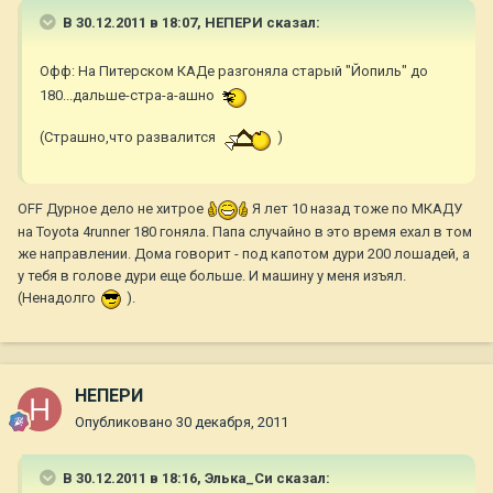
В 30.12.2011 в 18:07, НЕПЕРИ сказал:
Офф: На Питерском КАДе разгоняла старый "Йопиль" до
180...дальше-стра-а-ашно
(Страшно,что развалится
)
OFF Дурное дело не хитрое
Я лет 10 назад тоже по МКАДУ
на Toyota 4runner 180 гоняла. Папа случайно в это время ехал в том
же направлении. Дома говорит - под капотом дури 200 лошадей, а
у тебя в голове дури еще больше. И машину у меня изъял.
(Ненадолго
).
НЕПЕРИ
Опубликовано
30 декабря, 2011
В 30.12.2011 в 18:16, Элька_Си сказал: