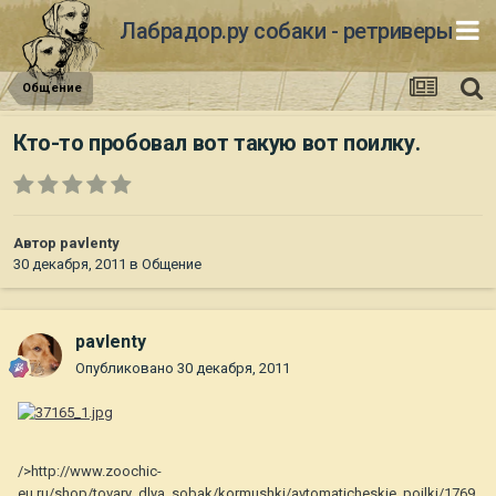
Лабрадор.ру собаки - ретриверы
Общение
Кто-то пробовал вот такую вот поилку.
Автор
pavlenty
30 декабря, 2011
в
Общение
pavlenty
Опубликовано
30 декабря, 2011
/>http://www.zoochic-
eu.ru/shop/tovary_dlya_sobak/kormushki/avtomaticheskie_poilki/1769