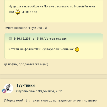
Ну да... я так вообще на Логане рассекаю по Новой Риге на
160
И ничоооо...
ничего не понял :) ну и что ? ;)
В 30.12.2011 в 15:18, Verysa сказал:
Кстати, на фотке 2006 - устарелая "новинка"
да пофик, продается же еще :)
Туу-тикки
Опубликовано
30 декабря, 2011
У йорка моей тёти такая, уже год пользуются - значит нравится