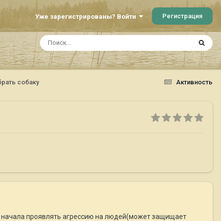
Регистрация
Уже зарегистрированы? Войти
брать собаку
Активность
ака начала проявлять агрессию на людей(может защищает