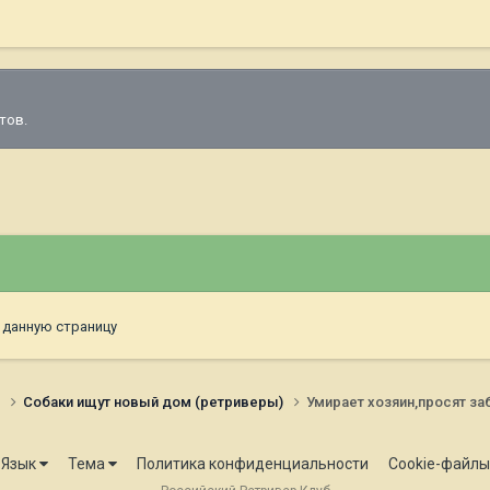
тов.
 данную страницу
и
Собаки ищут новый дом (ретриверы)
Умирает хозяин,просят за
Язык
Тема
Политика конфиденциальности
Cookie-файлы