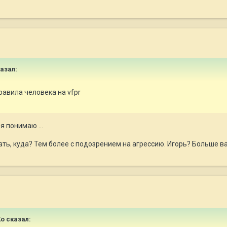
казал:
равила человека на vfpr
я понимаю ...
ать, куда? Тем более с подозрением на агрессию. Игорь? Больше в
Ко сказал: