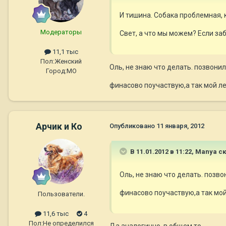
И тишина. Собака проблемная, к
Модераторы
Свет, а что мы можем? Если за
11,1 тыс
Пол:
Женский
Оль, не знаю что делать. позвонил
Город:
МО
финасово поучаствую,а так мой ле
Арчик и Ко
Опубликовано
11 января, 2012
В 11.01.2012 в 11:22, Manya с
Оль, не знаю что делать. позво
финасово поучаствую,а так мой 
Пользователи.
11,6 тыс
4
Пол:
Не определился
Да аналогично, в общем то ...