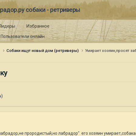
радор.ру собаки - ретриверы
Лидеры
Избранное
Пользователи онлайн
и
Собаки ищут новый дом (ретриверы)
Умирает хозяин,просят за
аку
ы)
 "лабрадор,не прородистый,но лабрадор". его хозяин умирает,соб