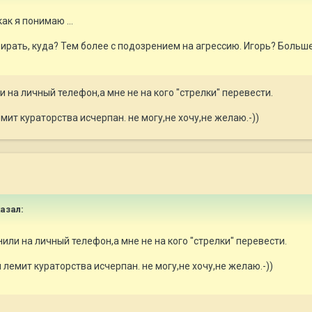
ак я понимаю ...
бирать, куда? Тем более с подозрением на агрессию. Игорь? Больш
и на личный телефон,а мне не на кого "стрелки" перевести.
мит кураторства исчерпан. не могу,не хочу,не желаю.-))
казал:
нили на личный телефон,а мне не на кого "стрелки" перевести.
лемит кураторства исчерпан. не могу,не хочу,не желаю.-))