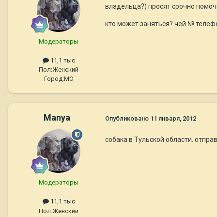
владельца?) просят срочно помочь
кто может заняться? чей № телефо
Модераторы
11,1 тыс
Пол:
Женский
Город:
МО
Manya
Опубликовано
11 января, 2012
собака в Тульской области. отправ
Модераторы
11,1 тыс
Пол:
Женский