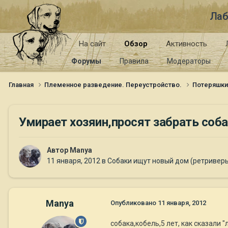
Лаб
На сайт
Обзор
Активность
Форумы
Правила
Модераторы
Главная
Племенное разведение. Переустройство.
Потеряшк
Умирает хозяин,просят забрать соб
Автор
Manya
11 января, 2012
в
Собаки ищут новый дом (ретривер
Manya
Опубликовано
11 января, 2012
собака,кобель,5 лет, как сказали