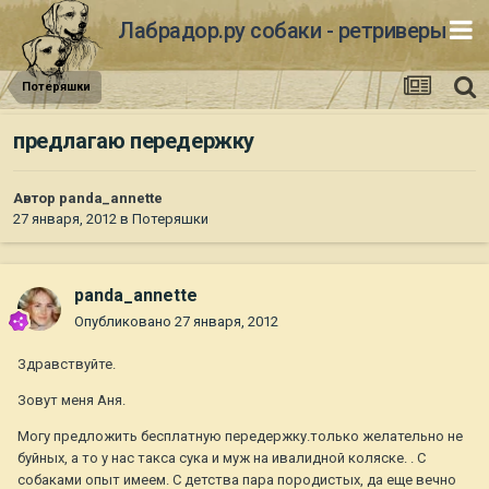
Лабрадор.ру собаки - ретриверы
Потеряшки
предлагаю передержку
Автор
panda_annette
27 января, 2012
в
Потеряшки
panda_annette
Опубликовано
27 января, 2012
Здравствуйте.
Зовут меня Аня.
Могу предложить бесплатную передержку.только желательно не
буйных, а то у нас такса сука и муж на ивалидной коляске. . С
собаками опыт имеем. С детства пара породистых, да еще вечно