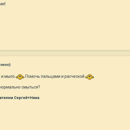
ми!
енено)
а и мыло
Помочь пальцами и расческой
н нормально смыться?
ателем Сергей+Ника