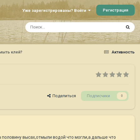
Регистрация
Уже зарегистрированы? Войти
тмыть клей?
Активность
Поделиться
Подписчики
0
а половину высах,отмыли водой что могли,а дальше что