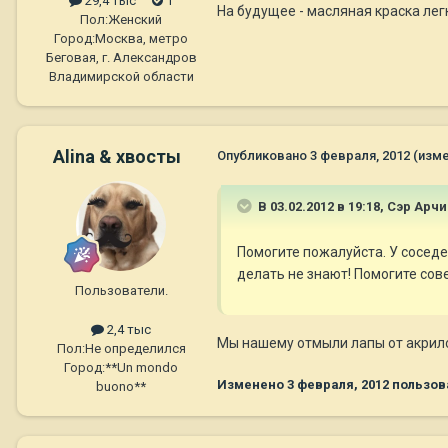
29,4 тыс
1
На будущее - масляная краска лег
Пол:
Женский
Город:
Москва, метро
Беговая, г. Александров
Владимирской области
Alina & хвосты
Опубликовано
3 февраля, 2012
(изм
В 03.02.2012 в 19:18, Сэр Ар
Помогите пожалуйста. У соседе
делать не знают! Помогите сов
Пользователи.
2,4 тыс
Мы нашему отмыли лапы от акрил
Пол:
Не определился
Город:
**Un mondo
Изменено
3 февраля, 2012
пользов
buono**