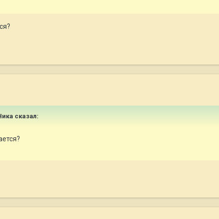
ся?
Ника сказал:
ается?