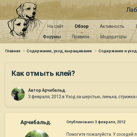
Лаб
На сайт
Обзор
Активность
Форумы
Правила
Модераторы
Главная
Содержание, уход, выращивание
Содержание и уход
Как отмыть клей?
Автор
Арчибальд.
3 февраля, 2012
в
Уход за шерстью, линька, стрижка 
Арчибальд.
Опубликовано
3 февраля, 2012
Помогите пожалуйста. У соседей л