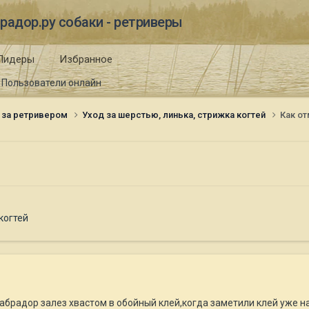
радор.ру собаки - ретриверы
Лидеры
Избранное
Пользователи онлайн
 за ретривером
Уход за шерстью, линька, стрижка когтей
Как о
когтей
абрадор залез хвастом в обойный клей,когда заметили клей уже н