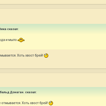
Ника сказал:
вода и мыло
тмывается. Хоть хвост брей!
чибальд Донаган. сказал:
е отмывается. Хоть хвост брей!