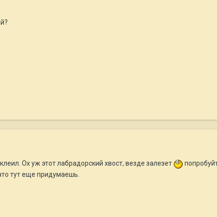
ой?
 клеил. Ох уж этот лабрадорский хвост, везде залезет
попробуйт
что тут еще придумаешь.