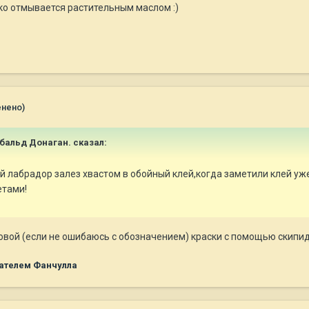
ко отмывается растительным маслом :)
енено)
чибальд Донаган. сказал:
й лабрадор залез хвастом в обойный клей,когда заметили клей уж
етами!
овой (если не ошибаюсь с обозначением) краски с помощью скипи
ателем Фанчулла