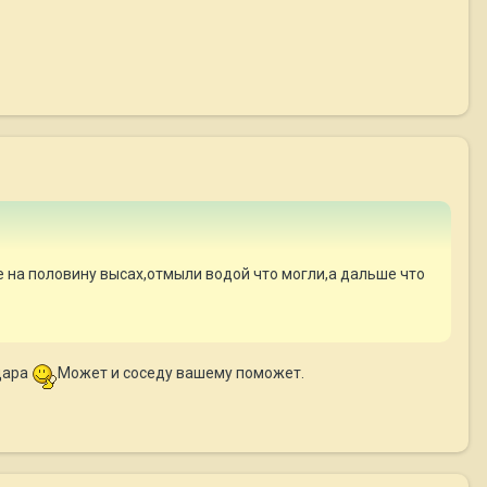
е на половину высах,отмыли водой что могли,а дальше что
дара
Может и соседу вашему поможет.