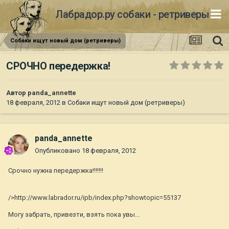
Лабрадор.ру собаки - ретриверы
Собаки ищут новый дом (ретриверы)
СРОЧНО передержка!
Автор
panda_annette
18 февраля, 2012
в
Собаки ищут новый дом (ретриверы)
panda_annette
Опубликовано
18 февраля, 2012
Срочно нужна передержка!!!!!!!
/>http://www.labrador.ru/ipb/index.php?showtopic=55137
Могу забрать, привезти, взять пока увы...