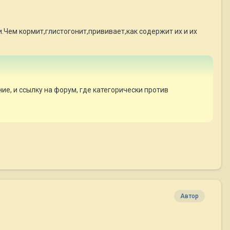
.Чем кормит,глистогонит,прививает,как содержит их и их
е, и ссылку на форум, где категорически против
Автор