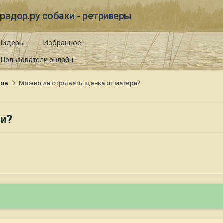
радор.ру собаки - ретриверы
Лидеры
Избранное
Пользователи онлайн
ков
Можно ли отрывать щенка от матери?
и?