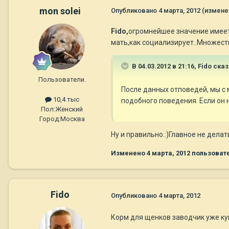
mon solei
Опубликовано
4 марта, 2012
(измене
Fido,
огромнейшее значение имеет 
мать,как социализирует..Множест
В 04.03.2012 в 21:16, Fido сказ
Пользователи.
После данных отповедей, мы с 
10,4 тыс
подобного поведения. Если он 
Пол:
Женский
Город:
Москва
Ну и правильно.:)Главное не дела
Изменено
4 марта, 2012
пользовате
Fido
Опубликовано
4 марта, 2012
Корм для щенков заводчик уже куп