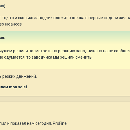
но)
то,что и сколько заводчик вложит в щенка в первые недели жизни
во нюансов.
ал:
мужем решили посмотреть на реакцию заводчика на наше сообщени
не одумается, то заводчика мы решили сменить.
ть резких движений.
лем mon solei
ил и показал нам сегодня. ProFine.