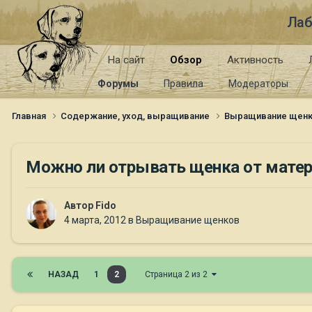
Лаб
На сайт
Обзор
Активность
Форумы
Правила
Модераторы
Главная
Содержание, уход, выращивание
Выращивание щен
Можно ли отрывать щенка от матер
Автор
Fido
4 марта, 2012
в
Выращивание щенков
НАЗАД
1
2
Страница 2 из 2