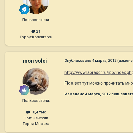
Пользователи.
21
Город:
Копенгаген
mon solei
Опубликовано
4 марта, 2012
(измене
http://www.labrador.ru/ipb/index.
Fido,
вот тут можно прочитать мног
Изменено
4 марта, 2012
пользовате
Пользователи.
10,4 тыс
Пол:
Женский
Город:
Москва