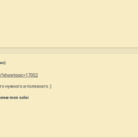
но)
php?showtopic=17052
о нужного и полезного.:)
лем mon solei