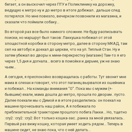
бегает, а он выскочил через ПТУ и Поликлинику на дорожку,
ведущую к метро ну и до метро в итоге добежал.. дальше след
потерялся. Но мне повезло, вечерком позвонили из магазина, и
сказали что поймали собаку...
Во второй раз все было намного сложнее. Не буду расписывать
поиски, но маршрут был таков: Лаккушка побежал от этой
злощастной коробки в сторону метро, далее в сторону МКАД, там
сел на автобус и доехал до церкви, что на ул. Теплый Стан. Ну и
затем убежал во дворы к мини-перекрестку (магазин) Там-то я его
через 1,5 дня и догнала... всего в помойке и дерьме, уж не знаю
чьем...
А сегодня, я преспокойно возвращалась с работы. Тут звонит мне
мама в слезах и говорит, что этот паганец вырвался из ошейника
и побежал... На команды внимания "О". Пока мы с мужем (+-
бывшим) ехали, мама дошла до метро, прошла по дворам.. пусто.
Далее поехали мы с Димой и в итоге разделились: он поехал на
машине прочесывать наш район, А я побежала по
приблизительной траектории прошлого побега Лакки... Но, тщетно
:cry2: :cry2: :cry2: Вот только кошка-зас...ранка за мной увязалась..
Первый раз вижу кошку, которая умеет ходить рядом... Теперь в
машине сидит, не знаю пока, что с ней делать...