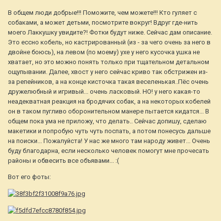
В общем люди добрые!!! Поможите, чем можете!!! Кто гуляет с
собаками, а может детьми, посмотрите вокруг! Вдруг где-нить
моего Лаккушку увидите?! Фотки будут ниже. Сейчас дам описание.
Это ессно кобель, но кастрированный (из - за чего очень за него в
двойне боюсь), на левом (по моему) ухе у него кусочка ушка не
хватает, но это можно понять только при тщательном детальном
ощупывании. Далее, хвост у него сейчас криво так обстрижен из-
за репейников, а на конце кисточка такая веселенькая..Пёс очень
дружелюбный и игривый... очень ласковый. НО! у него какая-то
неадекватная реакция на бродячих собак, а на некоторых кобелей
он в таком пугливо оборонительном манере пытается кидатся... В
общем пока ума не приложу, что делать.. Сейчас допишу, сделаю
макетики и попробую чуть чуть поспать, а потом понесусь дальше
на поиски... Пожалуйста! У нас же много там народу живет... Очень
буду благодарна, если несколько человек помогут мне прочесать
районы и обвесить все объявами... :(
Вот его фоты: