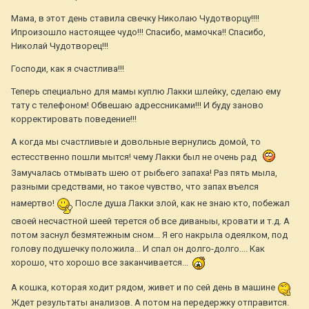
Мама, в этот день ставила свечку Николаю Чудотворцу!!!!
Ипроизошло настоящее чудо!!! Спасибо, мамочка!! Спасибо,
Николай Чудотворец!!!
Господи, как я счастлива!!!
Теперь специально для мамы куплю Лакки шлейку, сделаю ему
тату с телефоном! Обвешаю адрессниками!!! И буду заново
корректировать поведение!!!
А когда мы счастливые и довольные вернулись домой, то
естесственно пошли мытся! чему Лакки был не очень рад
Замучалась отмывать шею от рыбьего запаха! Раз пять мыла,
разными средствами, но такое чувство, что запах въелся
намертво!
После душа Лакки злой, как не знаю кто, побежал
своей несчастной шеей терется об все диваныы, кровати и т.д. А
потом заснул безмятежным сном... Я его накрыла одеялком, под
голову подушечку положила... И спал он долго-долго.... Как
хорошо, что хорошо все заканчивается...
А кошка, которая ходит рядом, живет и по сей день в машине
Ждет результаты анализов. А потом на передержку отправится.