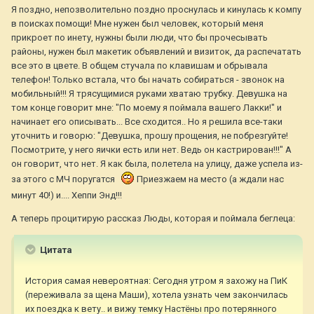
Я поздно, непозволительно поздно проснулась и кинулась к компу
в поисках помощи! Мне нужен был человек, который меня
прикроет по инету, нужны были люди, что бы прочесывать
районы, нужен был макетик объявлений и визиток, да распечатать
все это в цвете. В общем стучала по клавишам и обрывала
телефон! Только встала, что бы начать собираться - звонок на
мобильный!!! Я трясущимися руками хватаю трубку. Девушка на
том конце говорит мне: "По моему я поймала вашего Лакки!" и
начинает его описывать... Все сходится.. Но я решила все-таки
уточнить и говорю: "Девушка, прошу прощения, не побрезгуйте!
Посмотрите, у него яички есть или нет. Ведь он кастрирован!!!" А
он говорит, что нет. Я как была, полетела на улицу, даже успела из-
за этого с МЧ поругатся
Приезжаем на место (а ждали нас
минут 40!) и.... Хеппи Энд!!!
А теперь процитирую рассказ Люды, которая и поймала беглеца:
Цитата
История самая невероятная: Сегодня утром я захожу на ПиК
(переживала за щена Маши), хотела узнать чем закончилась
их поездка к вету.. и вижу темку Настёны про потерянного