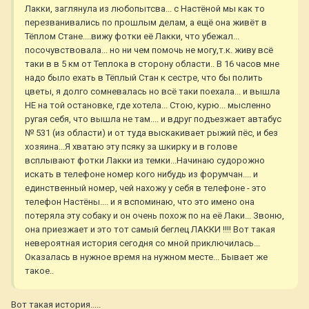
Лакки, заглянула из любопытсва... с Настёной мы как то
перезванивались по прошлым делам, а ещё она живёт в
Тёплом Стане....вижу фотки её Лакки, что убежал...
посочувствовала... но ни чем помочь не могу,т.к. живу всё
таки в в 5 км от Теплока в сторону области.. В 16 часов мне
надо было ехать в Тёплый Стан к сестре, что бы полить
цветы, я долго сомневалась но всё таки поехала... и вышла
НЕ на той остановке, где хотела... Стою, курю... мысленно
ругая себя, что вышла не там.... и вдруг подъезжает автабус
№ 531 (из области) и от туда выскакивает рыжий пёс, и без
хозяина...Я хватаю эту псяку за шкирку и в голове
всплывают фотки Лакки из темки...Начинаю судорожно
искать в телефоне номер кого нибудь из форумчан.... и
единственный номер, чей нахожу у себя в телефоне - это
телефон Настёны.... и я вспоминаю, что это имено она
потеряла эту собаку и он очень похож по на её Лаки... Звоню,
она приезжает и это тот самый беглец ЛАККИ !!!! Вот такая
невероятная история сегодня со мной приключилась...
Оказалась в нужное время на нужном месте... Бывает же
такое..
Вот такая история.....