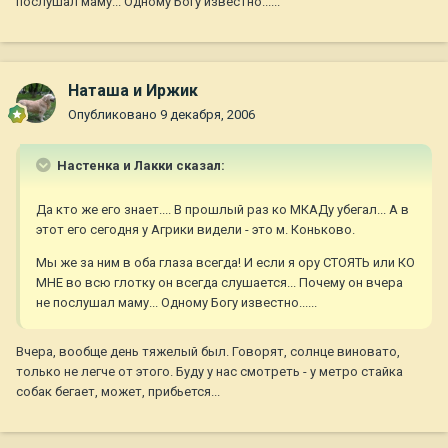
послушал маму... Одному Богу известно......
Наташа и Иржик
Опубликовано
9 декабря, 2006
Настенка и Лакки сказал:
Да кто же его знает.... В прошлый раз ко МКАДу убегал... А в
этот его сегодня у Агрики видели - это м. Коньково.
Мы же за ним в оба глаза всегда! И если я ору СТОЯТЬ или КО
МНЕ во всю глотку он всегда слушается... Почему он вчера
не послушал маму... Одному Богу известно......
Вчера, вообще день тяжелый был. Говорят, солнце виновато,
только не легче от этого. Буду у нас смотреть - у метро стайка
собак бегает, может, прибьется...