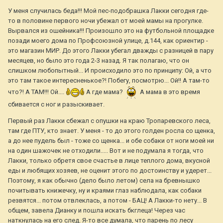
У меня случилась беда!!! Мой пес-подобрашка Лакки сегодня где-
то в половине первого ночи убежал от моей мамы на прогулке.
Вырвался из ошейника!!! Произошло это на футбольной площадке
позади моего дома по Профсоюзной улице, д.144, как ориентир -
это магазин МИР. До этого Лакки убегал дважды с разницей в пару
месяцев, но было это года 2-3 назад. Я так полагаю, что он
слишком любопытный... И происходило это по принципу: Ой, а что
это там такое интересненькое?! Побегу, посмотрю... Ой!! А там-то
что?! А ТАМ!!! Ой....
А где мама?
А мама в это время
сбивается с ног и разыскивает.
Первый раз Лакки сбежал с опушки на краю Тропаревского леса,
там где ПТУ, кто знает. У меня - то до этого голден росла со щенка,
а до нее пудель был - тоже со щенка... и обе собаки от ноги моей ни
на один шажочек не отходили..... Вот и не подумала я тогда, что
Лакки, только обретя свое счастье в лице теплого дома, вкусной
еды и любящих хозяев, не оценит этого по достоинству и удерет...
Поэтому, я как обычно (дело было летом) села на бревнышко
почитывать книжечку, ну и краями глаз наблюдала, как собаки
резвятся... потом отвлеклась, а потом - БАЦ! А Лакки-то нету... В
общем, завела Дианку и пошла искать бкглеца! Через час
наткнулась на его след. Я-то все думала, что парень по лесу