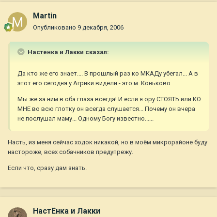
Martin
Опубликовано
9 декабря, 2006
Настенка и Лакки сказал:
Да кто же его знает.... В прошлый раз ко МКАДу убегал... А в
этот его сегодня у Агрики видели - это м. Коньково.
Мы же за ним в оба глаза всегда! И если я ору СТОЯТЬ или КО
МНЕ во всю глотку он всегда слушается... Почему он вчера
не послушал маму... Одному Богу известно......
Насть, из меня сейчас ходок никакой, но в моём микрорайоне буду
настороже, всех собачников предупрежу.
Если что, сразу дам знать.
НастЁнка и Лакки