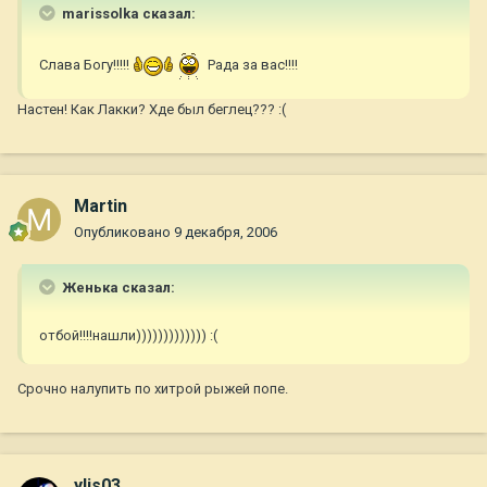
marissolka сказал:
Слава Богу!!!!!
Рада за вас!!!!
Настен! Как Лакки? Хде был беглец??? :(
Martin
Опубликовано
9 декабря, 2006
Женька сказал:
отбой!!!!нашли))))))))))))) :(
Срочно налупить по хитрой рыжей попе.
ylis03