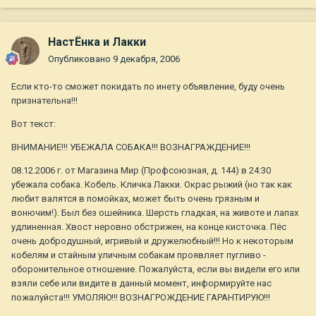
НастЁнка и Лакки
Опубликовано
9 декабря, 2006
Если кто-то сможет покидать по инету объявление, буду очень
признательна!!!
Вот текст:
ВНИМАНИЕ!!! УБЕЖАЛА СОБАКА!!! ВОЗНАГРАЖДЕНИЕ!!!
08.12.2006 г. от Магазина Мир (Профсоюзная, д. 144) в 24:30
убежала собака. Кобель. Кличка Лакки. Окрас рыжий (но так как
любит валятся в помойках, может быть очень грязным и
вонючим!). Был без ошейника. Шерсть гладкая, на животе и лапах
удлиненная. Хвост неровно обстрижен, на конце кисточка. Пёс
очень добродушный, игривый и дружелюбный!!! Но к некоторым
кобелям и стайным уличным собакам проявляет пугливо -
оборонительное отношение. Пожалуйста, если вы видели его или
взяли себе или видите в данный момент, информируйте нас
пожалуйста!!! УМОЛЯЮ!!! ВОЗНАГРОЖДЕНИЕ ГАРАНТИРУЮ!!!