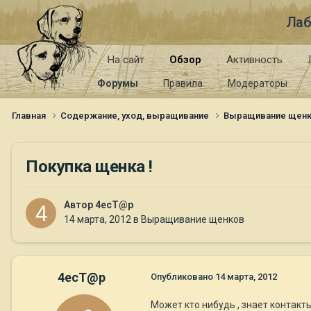
Лаб
На сайт
Обзор
Активность
Форумы
Правила
Модераторы
Главная
Содержание, уход, выращивание
Выращивание щен
Покупка щенка !
Автор
4ecT@p
14 марта, 2012
в
Выращивание щенков
4ecT@p
Опубликовано
14 марта, 2012
Может кто нибудь , знает контак