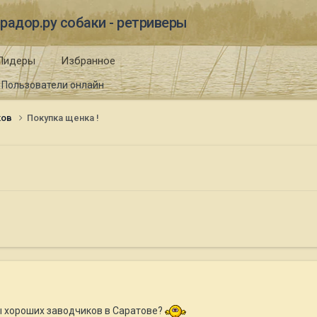
радор.ру собаки - ретриверы
Лидеры
Избранное
Пользователи онлайн
ков
Покупка щенка !
ты хороших заводчиков в Саратове?