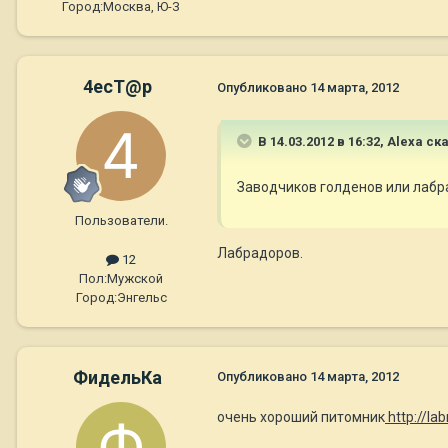
Город:
Москва, Ю-З
4ecT@p
Опубликовано
14 марта, 2012
В 14.03.2012 в 16:32, Alexa ск
Заводчиков голденов или лаб
Пользователи.
Лабрадоров.
12
Пол:
Мужской
Город:
Энгельс
ФидельКа
Опубликовано
14 марта, 2012
очень хороший питомник
http://la