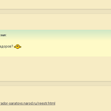
азал:
радоров?
brador-saratovs.narod.ru/reestr.html