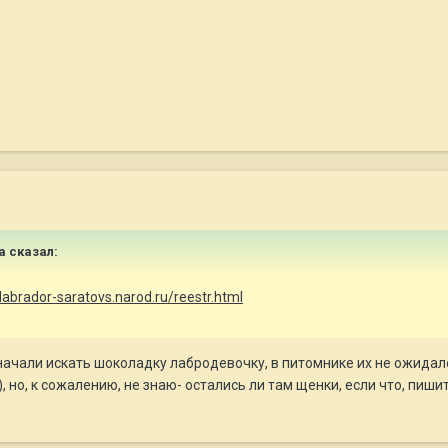
а сказал:
/labrador-saratovs.narod.ru/reestr.html
начали искать шоколадку лабродевочку, в питомнике их не ожидалос
 но, к сожалению, не знаю- остались ли там щенки, если что, пиши