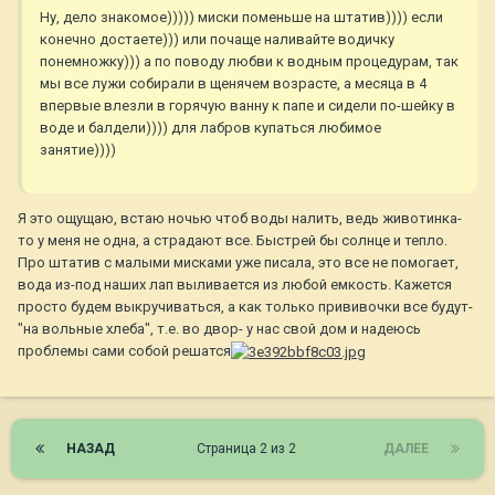
Ну, дело знакомое))))) миски поменьше на штатив)))) если
конечно достаете))) или почаще наливайте водичку
понемножку))) а по поводу любви к водным процедурам, так
мы все лужи собирали в щенячем возрасте, а месяца в 4
впервые влезли в горячую ванну к папе и сидели по-шейку в
воде и балдели)))) для лабров купаться любимое
занятие))))
Я это ощущаю, встаю ночью чтоб воды налить, ведь животинка-
то у меня не одна, а страдают все. Быстрей бы солнце и тепло.
Про штатив с малыми мисками уже писала, это все не помогает,
вода из-под наших лап выливается из любой емкость. Кажется
просто будем выкручиваться, а как только прививочки все будут-
"на вольные хлеба", т.е. во двор- у нас свой дом и надеюсь
проблемы сами собой решатся
НАЗАД
Страница 2 из 2
ДАЛЕЕ