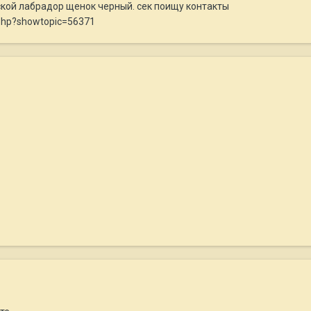
ской лабрадор щенок черный. сек поищу контакты
x.php?showtopic=56371