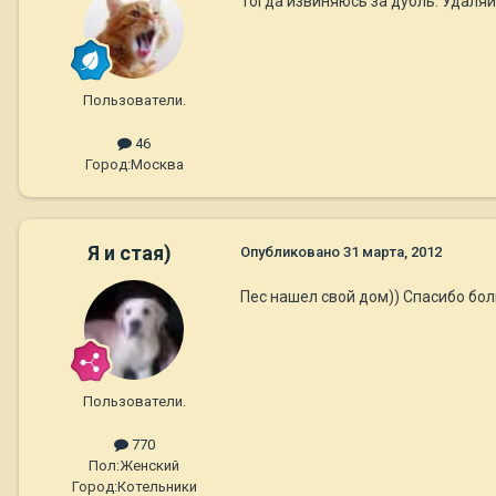
Тогда извиняюсь за дубль. Удаляй
Пользователи.
46
Город:
Москва
Я и стая)
Опубликовано
31 марта, 2012
Пес нашел свой дом)) Спасибо бол
Пользователи.
770
Пол:
Женский
Город:
Котельники