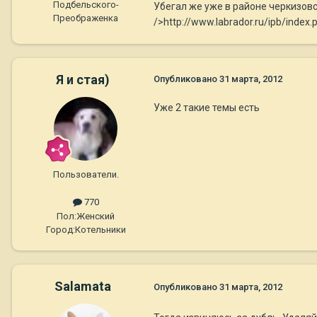
Подбельского-
Убегал же уже в районе черкизов
Преображенка
/>http://www.labrador.ru/ipb/inde
Я и стая)
Опубликовано
31 марта, 2012
Уже 2 такие темы есть
Пользователи.
770
Пол:
Женский
Город:
Котельники
Salamata
Опубликовано
31 марта, 2012