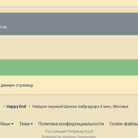
тов.
 данную страницу
и
Happy End
Найден черный Щенок лабрадора 6 мес, Москва
Язык
Тема
Политика конфиденциальности
Cookie-файлы
Российский Ретривер Клуб
Powered by Invision Community