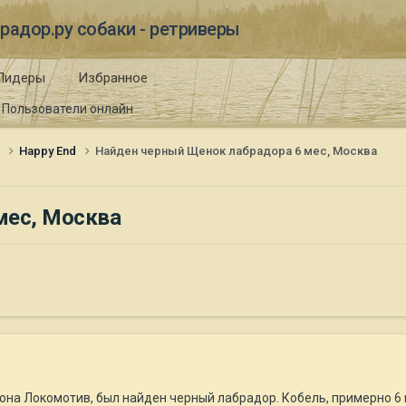
радор.ру собаки - ретриверы
Лидеры
Избранное
Пользователи онлайн
и
Happy End
Найден черный Щенок лабрадора 6 мес, Москва
мес, Москва
иона Локомотив, был найден черный лабрадор. Кобель, примерно 6 