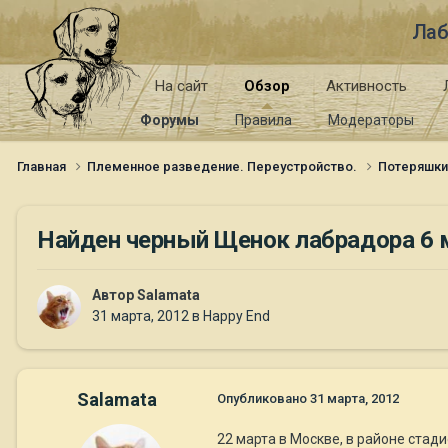
Лаб
На сайт
Обзор
Активность
Форумы
Правила
Модераторы
Главная
Племенное разведение. Переустройство.
Потеряшк
Найден черный Щенок лабрадора 6 
Автор
Salamata
31 марта, 2012
в
Happy End
Salamata
Опубликовано
31 марта, 2012
22 марта в Москве, в районе стад