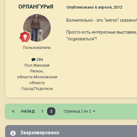
ОРЛАНГУРиЯ
Опубликовано
6 апреля, 2012
Волнительно - это "мягко" сказано
Просто есть интересные выставки, 
"подковаться"!
Пользователи.
284
Пол:
Женский
Регион,
область:
Московская
область
Город:
Подольск
НАЗАД
1
2
Страница 2 из 2
Заархивировано