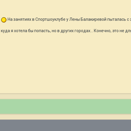
!
На занятиях в Спортшоуклубе у Лены Балакиревой пыталась с э
куда я хотела бы попасть, но в других городах... Конечно, это не 