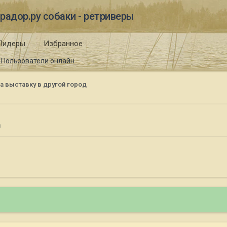
радор.ру собаки - ретриверы
Лидеры
Избранное
Пользователи онлайн
а выставку в другой город
д