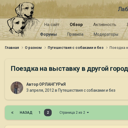
Лаб
На сайт
Обзор
Активность
Форумы
Правила
Модераторы
Главная
О разном
Путешествия с собаками и без
Поездка н
Поездка на выставку в другой горо
Автор
ОРЛАНГУРиЯ
3 апреля, 2012
в
Путешествия с собаками и без
НАЗАД
1
2
Страница 2 из 2