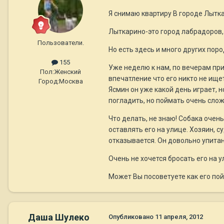
Я снимаю квартиру В городе Лытка
Лыткарино-это город лабрадоров, 
Пользователи.
Но есть здесь и много других поро
155
Уже неделю к нам, по вечерам при
Пол:
Женский
впечатление что его никто не ище
Город:
Москва
Ясмин он уже какой день играет, н
погладить, но поймать очень слож
Что делать, не знаю! Собака очен
оставлять его на улице. Хозяин, с
отказывается. Он довольно упитан
Очень не хочется бросать его на у
Может Вы посоветуете как его пой
Даша Шулеко
Опубликовано
11 апреля, 2012