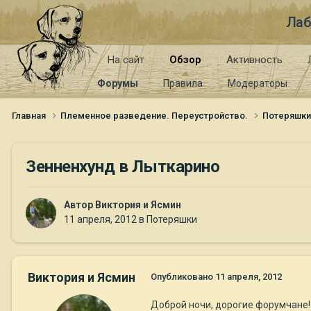
Лаб
На сайт
Обзор
Активность
Форумы
Правила
Модераторы
Главная
Племенное разведение. Переустройство.
Потеряшк
Зенненхунд в Лыткарино
Автор
Виктория и Ясмин
11 апреля, 2012
в
Потеряшки
Виктория и Ясмин
Опубликовано
11 апреля, 2012
Доброй ночи, дорогие форумчане!