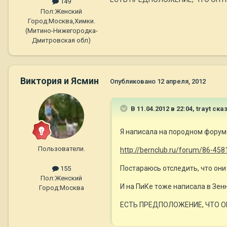
149
Пол:
Женский
Город:
Москва,Химки.
(Митино-Нижегородка-
Дмитровская обл)
Виктория и Ясмин
Опубликовано
12 апреля, 2012
В 11.04.2012 в 22:04, trayt ска
Я написала на породном форуме
Пользователи.
http://bernclub.ru/forum/86-458
Постараюсь отследить, что они
155
Пол:
Женский
И на ПиКе тоже написала в Зен
Город:
Москва
ЕСТЬ ПРЕДПОЛОЖЕНИЕ, ЧТО ОН Н