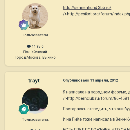
http://sennenhund.3bb.ru/
/>http://pesikot.org/forum/index.
Пользователи.
11 тыс
Пол:
Женский
Город:
Москва, Выхино
trayt
Опубликовано
11 апреля, 2012
Я написала на породном форуме, 
/>http://bernclub.ru/forum/86-4581
Постараюсь отследить, что они бу
И на ПиКе тоже написала в Зенн-К
Пользователи.
ЕСТЬ ПРЕДПОЛОЖЕНИЕ, ЧТО ОН НА С