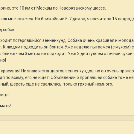
рино, это 10 км от Москвы по Новорязанскому шоссе.
как мне кажется. На ближайшие 5-7 домов, я насчитала 15 ладрадор
д собак.
ходит потерявшийся зенненхунд. Собака очень красивая и молодая,
т. К людям подходить он боится. Уже неделю пытаемся (с мужем) е
о ближе чем 3 метра не подходит. Уже 3 дня гуляем с течной сукой 
но!
ь красивая! Не знаю я стандартов зенненхундов, но он очень проп
удя по всему, его не ищет! Объявлений о пропавшей собаке тоже не
ный, шерсть еще не свалялась, только грязный немного.
лице!
мать!