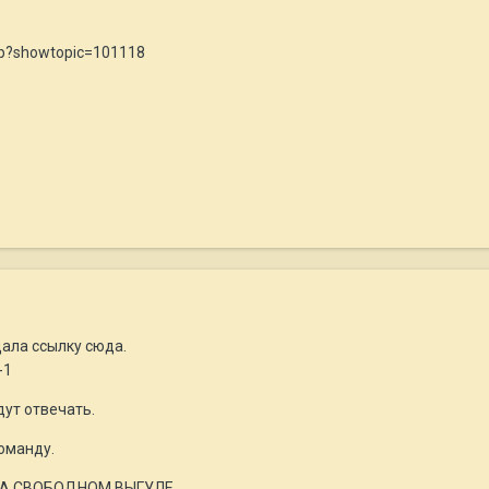
php?showtopic=101118
дала ссылку сюда.
-1
дут отвечать.
оманду.
ВОБОДНОМ ВЫГУЛЕ............