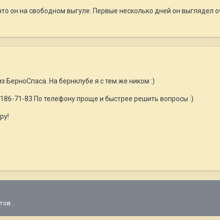
то он на свободном выгуле. Первые несколько дней он выглядел оче
з БерноСпаса. На бернклубе я с тем же ником :)
5-186-71-83 По телефону проще и быстрее решить вопросы :)
ру!
тов.