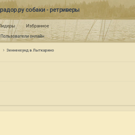
радор.ру собаки - ретриверы
Лидеры
Избранное
Пользователи онлайн
и
Зенненхунд в Лыткарино