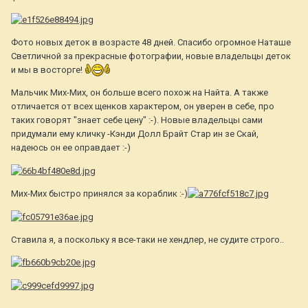
Фото новых деток в возрасте 48 дней. Спасибо огромное Наташе
Светличной за прекрасные фотографии, новые владельцы деток
и мы в восторге!
Мальчик Мих-Мих, он больше всего похож на Найта. А также
отличается от всех щенков характером, он уверен в себе, про
таких говорят "знает себе цену" :-). Новые владельцы сами
придумали ему кличку -Кэнди Долл Брайт Стар ин зе Скай,
надеюсь он ее оправдает :-)
Мих-Мих быстро принялся за кораблик :-)
Ставила я, а поскольку я все-таки не хендлер, не судите строго..