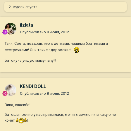
2 недели спустя...
ilzlata
Опубликовано
8 июня, 2012
Таня, Света, поздравляю с детками, нашими братиками и
сестричками! Они такие здоровские!
Батону - лучшую маму-папу!!!
KENDI DOLL
Опубликовано
8 июня, 2012
Вика, спасибо!
Батоша прочно у нас прижилась, менять семью ни в какую не
хочет
!