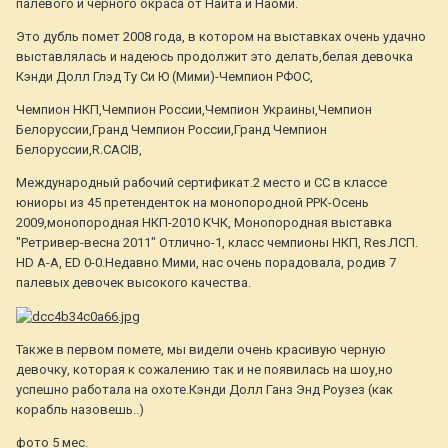
палевого и черного окраса от Найта и Наоми.
Это дубль помет 2008 года, в котором на выставках очень удачно
выставлялась и надеюсь продолжит это делать,белая девочка
Кэнди Долл Глэд Ту Си Ю (Мими)-Чемпион РФОС,
Чемпион НКП,Чемпион России,Чемпион Украины,Чемпион
Белоруссии,Гранд Чемпион России,Гранд Чемпион
Белоруссии,R.CACIB,
Международный рабочий сертификат.2 место и СС в классе
юниоры из 45 претенденток на монопородной РРК-Осень
2009,монопородная НКП-2010 КЧК, Монопородная выставка
"Ретривер-весна 2011" Отлично-1, класс чемпионы НКП, Res.ЛСП.
HD A-A, ED 0-0.Недавно Мими, нас очень порадовала, родив 7
палевых девочек высокого качества.
Также в первом помете, мы видели очень красивую черную
девочку, которая к сожалению так и не появилась на шоу,но
успешно работала на охоте.Кэнди Долл Ганз Энд Роузез (как
корабль назовешь..)
фото 5 мес.