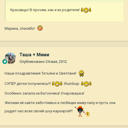
Красавцы! В прочем, как и их родители!
Марина, спасибо!
Таша + Мими
Опубликовано
24 мая, 2012
Наши поздравления Татьяне и Светлане!
СУПЕР детки получились!!!
:thumbup:
Особенно запала на Батончика! Очаровашка!
Желаем ей найти заботливых и любящих маму-папу и пусть она
радует нас всех своей шоу-карьерой!!!