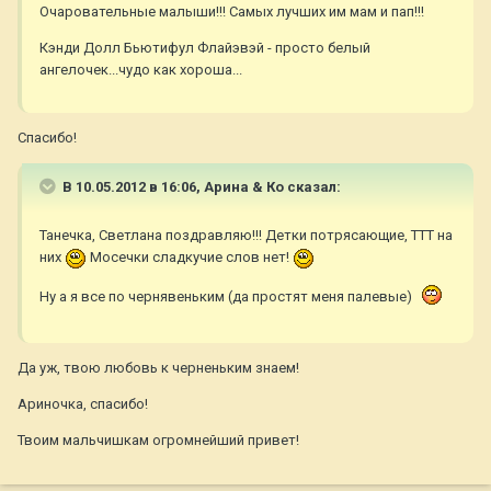
Очаровательные малыши!!! Самых лучших им мам и пап!!!
Кэнди Долл Бьютифул Флайэвэй - просто белый
ангелочек...чудо как хороша...
Спасибо!
В 10.05.2012 в 16:06, Арина & Ко сказал:
Танечка, Светлана поздравляю!!! Детки потрясающие, ТТТ на
них
Мосечки сладкучие слов нет!
Ну а я все по чернявеньким (да простят меня палевые)
Да уж, твою любовь к черненьким знаем!
Ариночка, спасибо!
Твоим мальчишкам огромнейший привет!