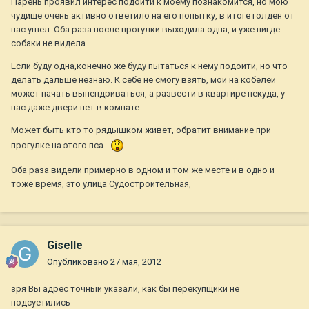
Парень проявил интерес подойти к моему познакомится, но мою
чудище очень активно ответило на его попытку, в итоге голден от
нас ушел. Оба раза после прогулки выходила одна, и уже нигде
собаки не видела..
Если буду одна,конечно же буду пытаться к нему подойти, но что
делать дальше незнаю. К себе не смогу взять, мой на кобелей
может начать выпендриваться, а развести в квартире некуда, у
нас даже двери нет в комнате.
Может быть кто то рядышком живет, обратит внимание при
прогулке на этого пса
Оба раза видели примерно в одном и том же месте и в одно и
тоже время, это улица Судостроительная,
Giselle
Опубликовано
27 мая, 2012
зря Вы адрес точный указали, как бы перекупщики не
подсуетились