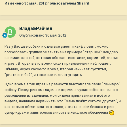
Изменено
30 мая, 2012
пользователем Sherril
Влада&Рэйчел
Опубликовано
30 мая, 2012
Раз у Вас две собаки и одна всё умеет и кайф ловит, можно
попробовать групповое занятие на примере "старшей": Хендлер
занимается с той, которая обожает выставки, кормит её, хвалит,
играет. Вторая в это время сидит привязанная и наблюдает.
Обычно, через какое-то время, вторая начинает суетитья,
"рваться в бой", и тоже очень хочет угодить.
Одно время я так играя на ревности выставляла свою "ленивую"
собаку. Перед рингом гладила и кормила чужих собак, конечно с
разрешения владельцев, моя сидела привязанная и всё это
видела, начинала нервничать что "мама любит кого-то другого", и
как только объявляли наш класс, я хватала её и бежала в ринг,
супер-кураж и заинтересованность в хендлере обеспечена
.