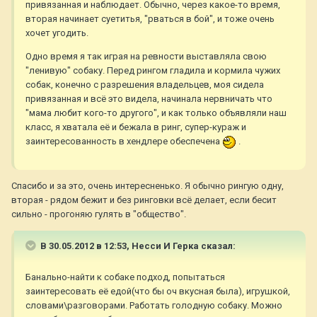
привязанная и наблюдает. Обычно, через какое-то время,
вторая начинает суетитья, "рваться в бой", и тоже очень
хочет угодить.
Одно время я так играя на ревности выставляла свою
"ленивую" собаку. Перед рингом гладила и кормила чужих
собак, конечно с разрешения владельцев, моя сидела
привязанная и всё это видела, начинала нервничать что
"мама любит кого-то другого", и как только объявляли наш
класс, я хватала её и бежала в ринг, супер-кураж и
заинтересованность в хендлере обеспечена
.
Спасибо и за это, очень интересненько. Я обычно рингую одну,
вторая - рядом бежит и без ринговки всё делает, если бесит
сильно - прогоняю гулять в "общество".
В 30.05.2012 в 12:53, Несси И Герка сказал:
Банально-найти к собаке подход, попытаться
заинтересовать её едой(что бы оч вкусная была), игрушкой,
словами\разговорами. Работать голодную собаку. Можно