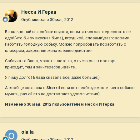
Несси И Герка
Опубликовано
30 мая, 2012
Банально-найти к собаке подход, попытаться заинтересовать её
едой(что бы оч вкусная была), игрушкой, словами\разговорами.
Работать голодную собаку. Можно попробовать поработать с
кликером, закрепляя желательные действия.
Собачка то Ваша, может знаете то, от чего она в восторг
приходит, тем и заинтересовывайте..
Я пишу долго) Влада сказала всё, даже больше:)
А вообще согласна с
Sherril
если нет необходимости- чего собаню
мучать, раз ей это не доставляет удовольствия)
Изменено
30 мая, 2012
пользователем Несси И Герка
ola la
Опубликовано
30 мая, 2012