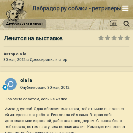
Лабрадор.ру собаки - ретриверы
Дрессировка и спорт
Ленится на выставке.
Автор
ola la
30 мая, 2012
в
Дрессировка и спорт
ola la
Опубликовано
30 мая, 2012
Помогите советом, если не жалко...
Имею двух соб. Одна обожает выставки, всё отлично выполняет,
ей интересна эта работа. Ринговала её я сама. Вторая соба
досталась мне взрослой, работала с хендлером. Сначала было
всё сносно, потом наступила полная апатия. Команды выполняет
хорошо, но без всяческого энтузиазма.