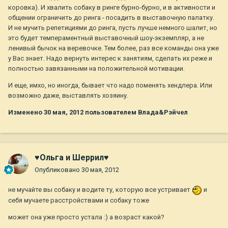
коровка). И хвалить собаку в ринге бурно-бурно, и в активности и
общении ограничить до ринга - посадить в выставочную палатку.
И не мучить репетициями до ринга, пусть лучше немного шалит, но
это будет темпераментный выставочный шоу-экземпляр, а не
ленивый бычок на веревочке. Тем более, раз все команды она уже
у Вас знает. Надо вернуть интерес к занятиям, сделать их реже и
полностью завязанными на положительной мотивации.
И еще, имхо, но иногда, бывает что надо поменять хендлера. Или
возможно даже, выставлять хозяину.
Изменено
30 мая, 2012
пользователем Влада&Рэйчел
♥Ольга и Шеррил♥
Опубликовано
30 мая, 2012
не мучайте вы собаку и водите ту, которую все устривает
и
себя мучаете расстройствами и собаку тоже
может она уже просто устала :) а возраст какой?