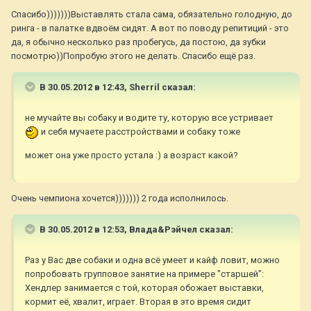
Спасибо)))))))Выставлять стала сама, обязательно голодную, до
ринга - в палатке вдвоём сидят. А вот по поводу репитиций - это
да, я обычно несколько раз пробегусь, да постою, да зубки
посмотрю))Попробую этого не делать. Спасибо ещё раз.
В 30.05.2012 в 12:43, Sherril сказал:
не мучайте вы собаку и водите ту, которую все устривает
и себя мучаете расстройствами и собаку тоже
может она уже просто устала :) а возраст какой?
Очень чемпиона хочется))))))) 2 года исполнилось.
В 30.05.2012 в 12:53, Влада&Рэйчел сказал:
Раз у Вас две собаки и одна всё умеет и кайф ловит, можно
попробовать групповое занятие на примере "старшей":
Хендлер занимается с той, которая обожает выставки,
кормит её, хвалит, играет. Вторая в это время сидит