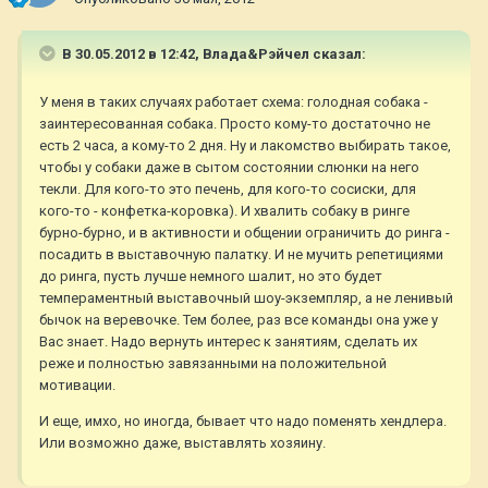
В 30.05.2012 в 12:42, Влада&Рэйчел сказал:
У меня в таких случаях работает схема: голодная собака -
заинтересованная собака. Просто кому-то достаточно не
есть 2 часа, а кому-то 2 дня. Ну и лакомство выбирать такое,
чтобы у собаки даже в сытом состоянии слюнки на него
текли. Для кого-то это печень, для кого-то сосиски, для
кого-то - конфетка-коровка). И хвалить собаку в ринге
бурно-бурно, и в активности и общении ограничить до ринга -
посадить в выставочную палатку. И не мучить репетициями
до ринга, пусть лучше немного шалит, но это будет
темпераментный выставочный шоу-экземпляр, а не ленивый
бычок на веревочке. Тем более, раз все команды она уже у
Вас знает. Надо вернуть интерес к занятиям, сделать их
реже и полностью завязанными на положительной
мотивации.
И еще, имхо, но иногда, бывает что надо поменять хендлера.
Или возможно даже, выставлять хозяину.