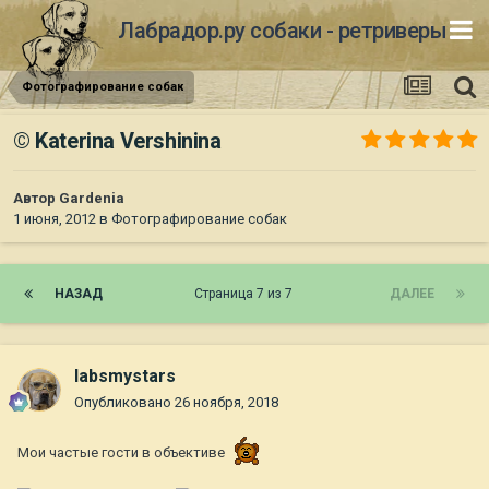
Лабрадор.ру собаки - ретриверы
Фотографирование собак
© Katerina Vershinina
Автор
Gardenia
1 июня, 2012
в
Фотографирование собак
НАЗАД
Страница 7 из 7
ДАЛЕЕ
labsmystars
Опубликовано
26 ноября, 2018
Мои частые гости в объективе