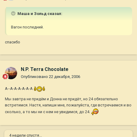
Маша и Зольд сказал:
Вагон последний.
спасибо
N.P. Terra Chocolate
Опубликовано
22 декабря, 2006
А--А-А-А-А-А-А
Мы завтра не придём и Донна не придёт, но 24 обязательно
встретимся. Настя, напиши мне, пожалуйста, где встречаемся и во
сколько, а то мы ни с кем не увидимся, до 24.
4 недели спустя...