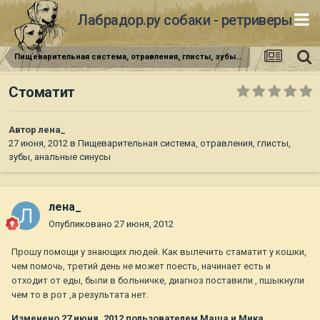
Лабрадор.ру собаки - ретриверы
Пищеварительная система, отравления, глисты, зубы, анальные синусы
Стоматит
Автор
лена_
27 июня, 2012
в
Пищеварительная система, отравления, глисты,
зубы, анальные синусы
лена_
Опубликовано
27 июня, 2012
Прошу помощи у знающих людей. Как вылечить стаматит у кошки,
чем помочь, третий день не может поесть, начинает есть и
отходит от еды, были в больничке, диагноз поставили , пшыкнули
чем то в рот ,а результата нет.
Изменено
27 июня, 2012
пользователем Маша и Мика