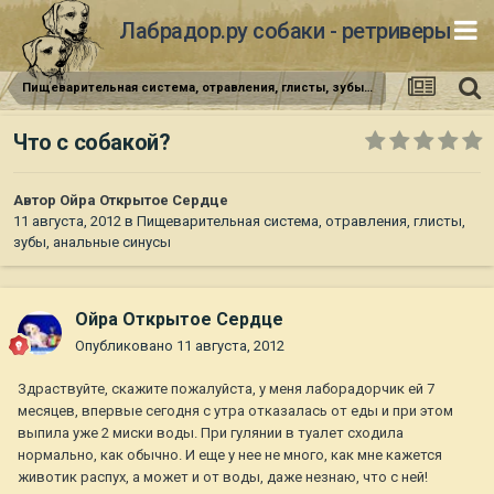
Лабрадор.ру собаки - ретриверы
Пищеварительная система, отравления, глисты, зубы, анальные синусы
Что с собакой?
Автор
Ойра Открытое Сердце
11 августа, 2012
в
Пищеварительная система, отравления, глисты,
зубы, анальные синусы
Ойра Открытое Сердце
Опубликовано
11 августа, 2012
Здраствуйте, скажите пожалуйста, у меня лаборадорчик ей 7
месяцев, впервые сегодня с утра отказалась от еды и при этом
выпила уже 2 миски воды. При гулянии в туалет сходила
нормально, как обычно. И еще у нее не много, как мне кажется
животик распух, а может и от воды, даже незнаю, что с ней!