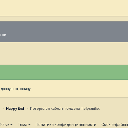
тов.
 данную страницу
и
Happy End
Потерялся кабель голдена :helpsmilie:
Язык
Тема
Политика конфиденциальности
Cookie-файлы