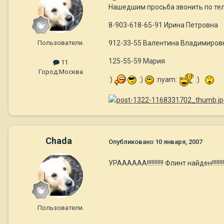
Нашедшим просьба звонить по те
8-903-618-65-91 Ирина Петровна
Пользователи.
912-33-55 Валентина Владимиров
125-55-59 Мария
11
Город:
Москва
:)
:)
:nyam:
:)
Chada
Опубликовано
10 января, 2007
УРАААААА!!!!!!!!!!! Флинт найден!!!!!!
Пользователи.