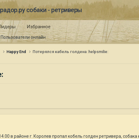
радор.ру собаки - ретриверы
Лидеры
Избранное
Пользователи онлайн
и
Happy End
Потерялся кабель голдена :helpsmilie:
:
4.00 в районе г. Королев пропал кобель голден ретривера, собака