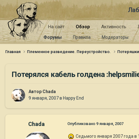
Лаб
На сайт
Обзор
Активность
Форумы
Правила
Модераторы
Главная
Племенное разведение. Переустройство.
Потеряшк
Потерялся кабель голдена :helpsmilie
Автор
Chada
9 января, 2007
в
Happy End
Chada
Опубликовано
9 января, 2007
Седьмого января 2007 года в 1