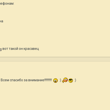
лефонам:
на
вот такой он красавец
!! Всем спасибо за внимание!!!!!!!!!!
:)
:)