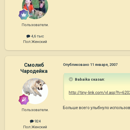
Пользователи.
4,6 тыс
Пол:
Женский
Смолиб
Опубликовано
11 января, 2007
Чародейка
Babaika сказал:
http://tiny-link.com/vl.asp?h=
Больше всего улыбнуло использо
Пользователи.
924
Пол:
Женский