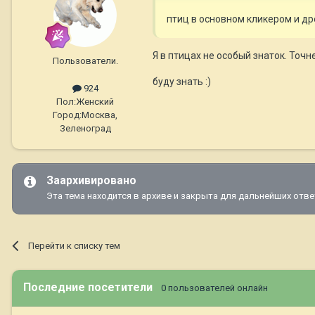
птиц в основном кликером и др
Я в птицах не особый знаток. Точ
Пользователи.
буду знать :)
924
Пол:
Женский
Город:
Москва,
Зеленоград
Заархивировано
Эта тема находится в архиве и закрыта для дальнейших отве
Перейти к списку тем
Последние посетители
0 пользователей онлайн