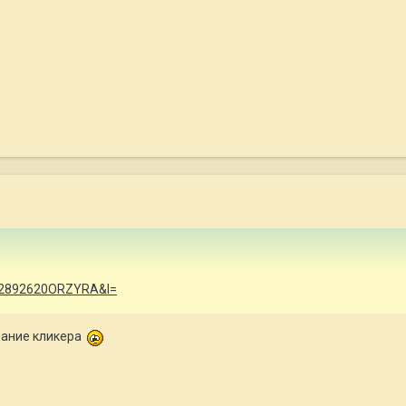
6202892620ORZYRA&l=
вание кликера