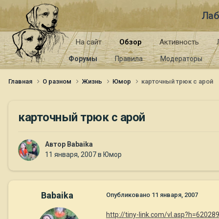
Лаб
На сайт
Обзор
Активность
Форумы
Правила
Модераторы
Главная
О разном
Жизнь
Юмор
карточный трюк с арой
карточный трюк с арой
Автор
Babaika
11 января, 2007
в
Юмор
Babaika
Опубликовано
11 января, 2007
http://tiny-link.com/vl.asp?h=620