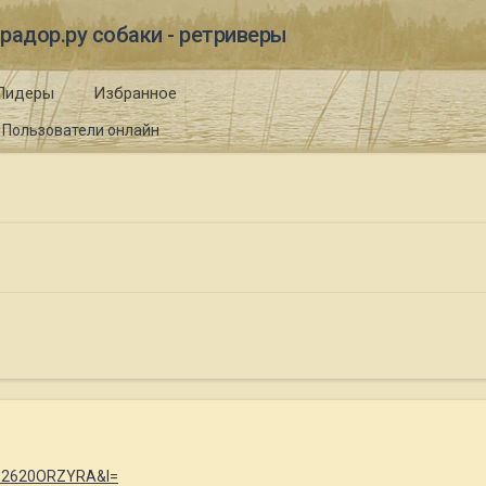
радор.ру собаки - ретриверы
Лидеры
Избранное
Пользователи онлайн
2892620ORZYRA&l=