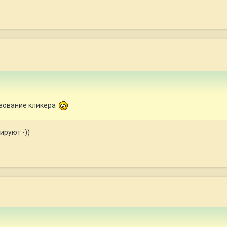
зование кликера
ируют -))