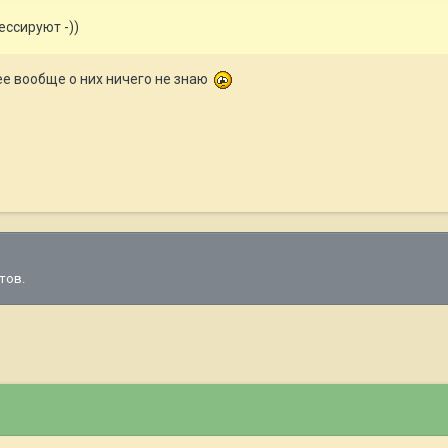
ессируют -))
нее вообще о них ничего не знаю
тов.