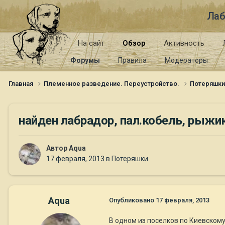
Лаб
На сайт
Обзор
Активность
Форумы
Правила
Модераторы
Главная
Племенное разведение. Переустройство.
Потеряшк
найден лабрадор, пал.кобель, рыжик
Автор
Aqua
17 февраля, 2013
в
Потеряшки
Aqua
Опубликовано
17 февраля, 2013
В одном из поселков по Киевском