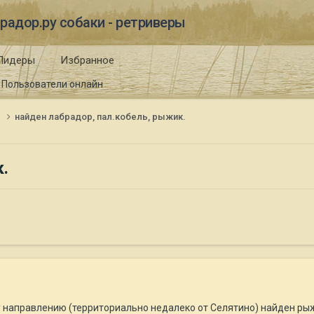
радор.ру собаки - ретриверы
Лидеры
Избранное
Пользователи онлайн
и
найден лабрадор, пал.кобель, рыжик.
.
у направлению (территориально недалеко от Селятино) найден ры