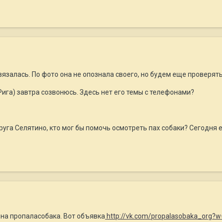
вязалась. По фото она не опознала своего, но будем еще проверять
Рига) завтра созвонюсь. Здесь нет его темы с телефонами?
руга Селятино, кто мог бы помочь осмотреть пах собаки? Сегодня
и на пропаласобака. Вот объявка
http://vk.com/propalasobaka_org?