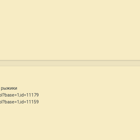
е рыжики
.pl?base=1;id=11179
.pl?base=1;id=11159