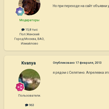
Но при переходе на сайт объявки 
Модераторы
15,8 тыс
Пол:
Женский
Город:
Москва, ВАО,
Измайлово
Kvanya
Опубликовано
17 февраля, 2013
я рядом с Селятино. Апрелевка это
Пользователи.
963