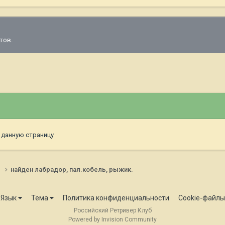
тов.
 данную страницу
и
найден лабрадор, пал.кобель, рыжик.
Язык
Тема
Политика конфиденциальности
Cookie-файлы
Российский Ретривер Клуб
Powered by Invision Community