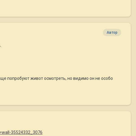
Автор
.
 еще попробуют живот осмотреть, но видимо он не особо
w=wall-35524332_3076