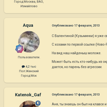
Город:
Москва, ВАО,
Измайлово
Aqua
Опубликовано
17 февраля, 2013
С Валентиной (Кузьминки) я уже с
С хозами по первой ссылке (Ново-
На вид наш найденыш моложе.
Пользователи.
Может быть есть кто-нибудь из ок
4,2 тыс
дается, но парень без агрессии.
Пол:
Женский
Город:
Мск
Katenok_Gaf
Опубликовано
17 февраля, 2013
Аня, ты знаешь он был на клавсе 