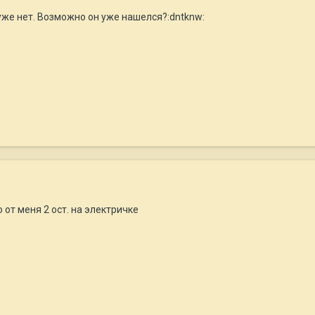
уже нет. Возможно он уже нашелся?:dntknw:
 от меня 2 ост. на электричке