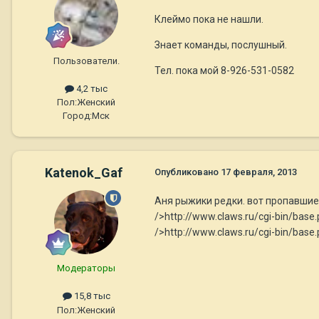
Клеймо пока не нашли.
Знает команды, послушный.
Пользователи.
Тел. пока мой 8-926-531-0582
4,2 тыс
Пол:
Женский
Город:
Мск
Katenok_Gaf
Опубликовано
17 февраля, 2013
Аня рыжики редки. вот пропавши
/>http://www.claws.ru/cgi-bin/base
/>http://www.claws.ru/cgi-bin/base
Модераторы
15,8 тыс
Пол:
Женский