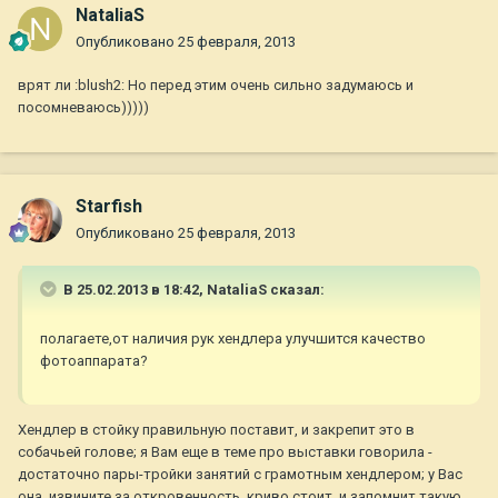
NataliaS
Опубликовано
25 февраля, 2013
врят ли :blush2: Но перед этим очень сильно задумаюсь и
посомневаюсь)))))
Starfish
Опубликовано
25 февраля, 2013
В 25.02.2013 в 18:42, NataliaS сказал:
полагаете,от наличия рук хендлера улучшится качество
фотоаппарата?
Хендлер в стойку правильную поставит, и закрепит это в
собачьей голове; я Вам еще в теме про выставки говорила -
достаточно пары-тройки занятий с грамотным хендлером; у Вас
она, извините за откровенность, криво стоит, и запомнит такую