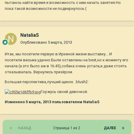
пытаюсь найти время и возможность с ним начать занятия.Но
пока такой возможности не подвернулось:(
NataliaS
Опубликовано
5 марта, 2013
Итак, мы посетили первую в Иркиной жизни выставку... И
посетили весьма удачно.Были оставлены на best,но к моменту его
начала (а это было аж в 16.45),собака очень устала,и даже стоять
отказывалась. Вернулись призёром.
Большая перспектива,лучший щенок. :blush2:
Горжусь своей девочкой.
Изменено
5 марта, 2013
пользователем NataliaS
НАЗАД
Страница 1 из 2
ДАЛЕЕ