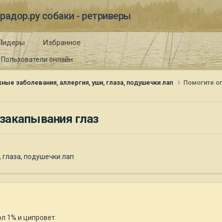
радор.ру собаки - ретриверы
Лидеры
Избранное
Пользователи онлайн
ные заболевания, аллергия, уши, глаза, подушечки лап
Помогите о
закапывания глаз
 глаза, подушечки лап
л 1% и ципровет.