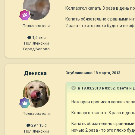
Колларгол капать 3 раза в день по 
Капать обязательно с равными инте
2 раза - то это плохо будет и не 
Пользователи.
1,5 тыс
Пол:
Женский
Город:
Белово
Дениска
Опубликовано
18 марта, 2013
В 18.03.2013 в 03:52, Света и
Нам врач прописал капли колла
Колларгол капать 3 раза в день 
Пользователи.
Капать обязательно с равными и
29,4 тыс
ночью 2 раза - то это плохо б
Пол:
Женский