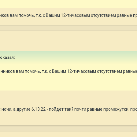
иков вам помочь, т.к. с Вашим 12-тичасовым отсутствием равные
 сказал:
енников вам помочь, т.к. с Вашим 12-тичасовым отсутствием рав
с ночи, а другие 6,13,22 - пойдет так? почти равные промежутки. пр