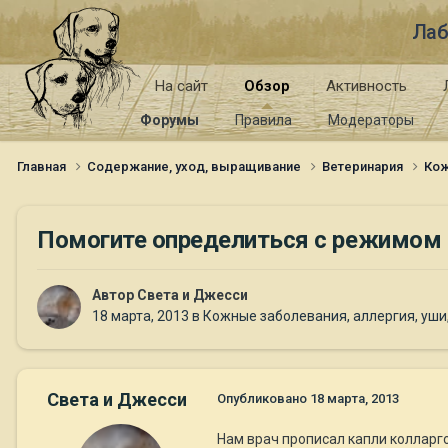
Лаб
На сайт
Обзор
Активность
Форумы
Правила
Модераторы
Главная
Содержание, уход, выращивание
Ветеринария
Кож
Помогите определиться с режимом 
Автор
Света и Джесси
18 марта, 2013
в
Кожные заболевания, аллергия, уши,
Света и Джесси
Опубликовано
18 марта, 2013
Нам врач прописал капли колларго