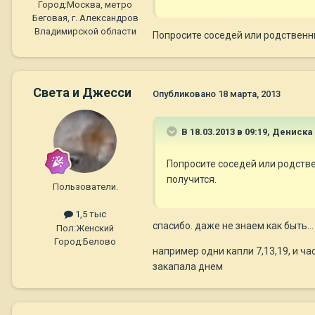
Город:
Москва, метро
Беговая, г. Александров
Владимирской области
Попросите соседей или родственн
Света и Джесси
Опубликовано
18 марта, 2013
В 18.03.2013 в 09:19, Дениска
Попросите соседей или родств
получится.
Пользователи.
1,5 тыс
спасибо. даже не знаем как быть...
Пол:
Женский
Город:
Белово
например одни капли 7,13,19, и ча
закапала днем